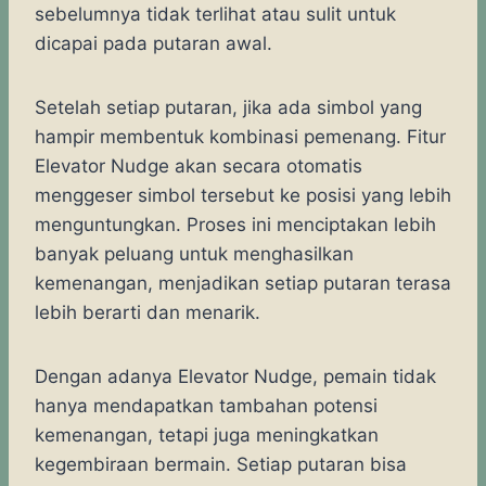
sebelumnya tidak terlihat atau sulit untuk
dicapai pada putaran awal.
Setelah setiap putaran, jika ada simbol yang
hampir membentuk kombinasi pemenang. Fitur
Elevator Nudge akan secara otomatis
menggeser simbol tersebut ke posisi yang lebih
menguntungkan. Proses ini menciptakan lebih
banyak peluang untuk menghasilkan
kemenangan, menjadikan setiap putaran terasa
lebih berarti dan menarik.
Dengan adanya Elevator Nudge, pemain tidak
hanya mendapatkan tambahan potensi
kemenangan, tetapi juga meningkatkan
kegembiraan bermain. Setiap putaran bisa