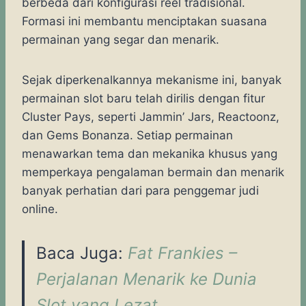
berbeda dari konfigurasi reel tradisional.
Formasi ini membantu menciptakan suasana
permainan yang segar dan menarik.
Sejak diperkenalkannya mekanisme ini, banyak
permainan slot baru telah dirilis dengan fitur
Cluster Pays, seperti Jammin’ Jars, Reactoonz,
dan Gems Bonanza. Setiap permainan
menawarkan tema dan mekanika khusus yang
memperkaya pengalaman bermain dan menarik
banyak perhatian dari para penggemar judi
online.
Baca Juga:
Fat Frankies –
Perjalanan Menarik ke Dunia
Slot yang Lezat