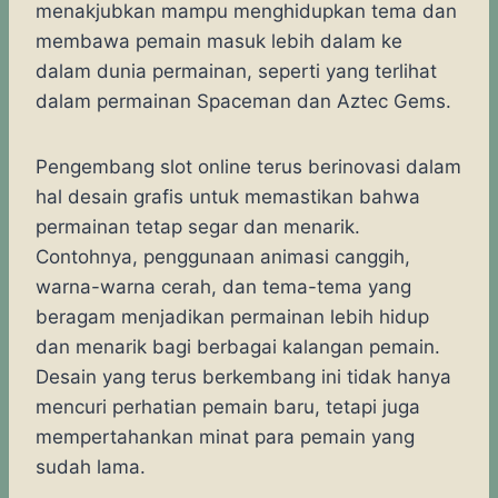
menakjubkan mampu menghidupkan tema dan
membawa pemain masuk lebih dalam ke
dalam dunia permainan, seperti yang terlihat
dalam permainan Spaceman dan Aztec Gems.
Pengembang slot online terus berinovasi dalam
hal desain grafis untuk memastikan bahwa
permainan tetap segar dan menarik.
Contohnya, penggunaan animasi canggih,
warna-warna cerah, dan tema-tema yang
beragam menjadikan permainan lebih hidup
dan menarik bagi berbagai kalangan pemain.
Desain yang terus berkembang ini tidak hanya
mencuri perhatian pemain baru, tetapi juga
mempertahankan minat para pemain yang
sudah lama.