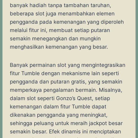
banyak hadiah tanpa tambahan taruhan,
beberapa slot juga menambahkan elemen
pengganda pada kemenangan yang diperoleh
melalui fitur ini, membuat setiap putaran
semakin menegangkan dan mungkin
menghasilkan kemenangan yang besar.
Banyak permainan slot yang mengintegrasikan
fitur Tumble dengan mekanisme lain seperti
pengganda dan putaran gratis, yang semakin
memperkaya pengalaman bermain. Misalnya,
dalam slot seperti Gonzo’s Quest, setiap
kemenangan dalam fitur Tumble dapat
dikenakan pengganda yang meningkat,
sehingga peluang untuk meraih jackpot besar
semakin besar. Efek dinamis ini menciptakan