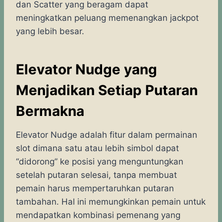
dan Scatter yang beragam dapat
meningkatkan peluang memenangkan jackpot
yang lebih besar.
Elevator Nudge yang
Menjadikan Setiap Putaran
Bermakna
Elevator Nudge adalah fitur dalam permainan
slot dimana satu atau lebih simbol dapat
“didorong” ke posisi yang menguntungkan
setelah putaran selesai, tanpa membuat
pemain harus mempertaruhkan putaran
tambahan. Hal ini memungkinkan pemain untuk
mendapatkan kombinasi pemenang yang