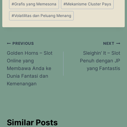
#
Grafis yang Memesona
#
Mekanisme Cluster Pays
#
Volatilitas dan Peluang Menang
Post
PREVIOUS
NEXT
Golden Horns – Slot
Sleighin’ It – Slot
navigation
Online yang
Penuh dengan JP
Membawa Anda ke
yang Fantastis
Dunia Fantasi dan
Kemenangan
Similar Posts