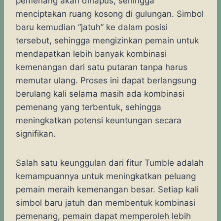
pemenang akan dihapus, sehingga
menciptakan ruang kosong di gulungan. Simbol
baru kemudian “jatuh” ke dalam posisi
tersebut, sehingga mengizinkan pemain untuk
mendapatkan lebih banyak kombinasi
kemenangan dari satu putaran tanpa harus
memutar ulang. Proses ini dapat berlangsung
berulang kali selama masih ada kombinasi
pemenang yang terbentuk, sehingga
meningkatkan potensi keuntungan secara
signifikan.
​Salah satu keunggulan dari fitur Tumble adalah
kemampuannya untuk meningkatkan peluang
pemain meraih kemenangan besar.​ Setiap kali
simbol baru jatuh dan membentuk kombinasi
pemenang, pemain dapat memperoleh lebih