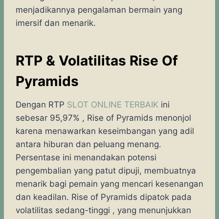
menjadikannya pengalaman bermain yang
imersif dan menarik.
RTP & Volatilitas Rise Of
Pyramids
Dengan RTP
SLOT ONLINE TERBAIK
ini
sebesar 95,97% , Rise of Pyramids menonjol
karena menawarkan keseimbangan yang adil
antara hiburan dan peluang menang.
Persentase ini menandakan potensi
pengembalian yang patut dipuji, membuatnya
menarik bagi pemain yang mencari kesenangan
dan keadilan. Rise of Pyramids dipatok pada
volatilitas sedang-tinggi , yang menunjukkan