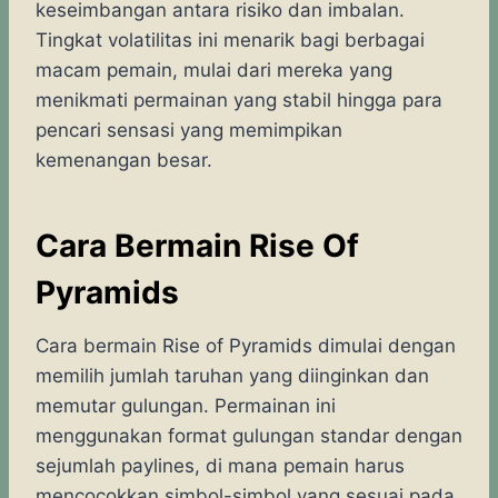
keseimbangan antara risiko dan imbalan.
Tingkat volatilitas ini menarik bagi berbagai
macam pemain, mulai dari mereka yang
menikmati permainan yang stabil hingga para
pencari sensasi yang memimpikan
kemenangan besar.
Cara Bermain Rise Of
Pyramids
Cara bermain Rise of Pyramids dimulai dengan
memilih jumlah taruhan yang diinginkan dan
memutar gulungan. Permainan ini
menggunakan format gulungan standar dengan
sejumlah paylines, di mana pemain harus
mencocokkan simbol-simbol yang sesuai pada