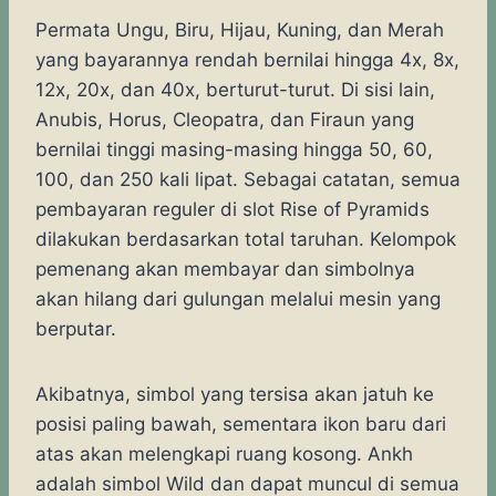
Permata Ungu, Biru, Hijau, Kuning, dan Merah
yang bayarannya rendah bernilai hingga 4x, 8x,
12x, 20x, dan 40x, berturut-turut. Di sisi lain,
Anubis, Horus, Cleopatra, dan Firaun yang
bernilai tinggi masing-masing hingga 50, 60,
100, dan 250 kali lipat. Sebagai catatan, semua
pembayaran reguler di slot Rise of Pyramids
dilakukan berdasarkan total taruhan. Kelompok
pemenang akan membayar dan simbolnya
akan hilang dari gulungan melalui mesin yang
berputar.
Akibatnya, simbol yang tersisa akan jatuh ke
posisi paling bawah, sementara ikon baru dari
atas akan melengkapi ruang kosong. Ankh
adalah simbol Wild dan dapat muncul di semua