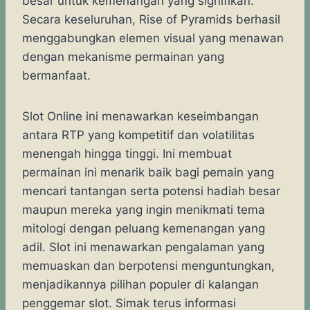
besar untuk kemenangan yang signifikan.
Secara keseluruhan, Rise of Pyramids berhasil
menggabungkan elemen visual yang menawan
dengan mekanisme permainan yang
bermanfaat.
Slot Online ini menawarkan keseimbangan
antara RTP yang kompetitif dan volatilitas
menengah hingga tinggi. Ini membuat
permainan ini menarik baik bagi pemain yang
mencari tantangan serta potensi hadiah besar
maupun mereka yang ingin menikmati tema
mitologi dengan peluang kemenangan yang
adil. Slot ini menawarkan pengalaman yang
memuaskan dan berpotensi menguntungkan,
menjadikannya pilihan populer di kalangan
penggemar slot. Simak terus informasi