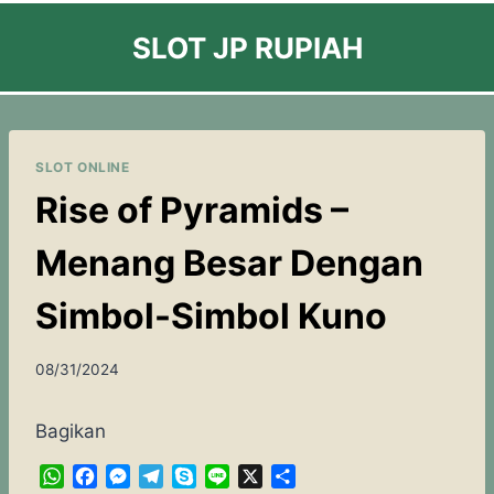
Skip
SLOT JP RUPIAH
to
content
SLOT ONLINE
Rise of Pyramids –
Menang Besar Dengan
Simbol-Simbol Kuno
08/31/2024
Bagikan
W
F
M
T
S
L
X
S