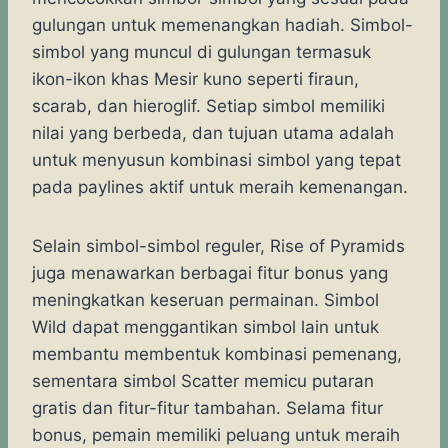
gulungan untuk memenangkan hadiah. Simbol-
simbol yang muncul di gulungan termasuk
ikon-ikon khas Mesir kuno seperti firaun,
scarab, dan hieroglif. Setiap simbol memiliki
nilai yang berbeda, dan tujuan utama adalah
untuk menyusun kombinasi simbol yang tepat
pada paylines aktif untuk meraih kemenangan.
Selain simbol-simbol reguler, Rise of Pyramids
juga menawarkan berbagai fitur bonus yang
meningkatkan keseruan permainan. Simbol
Wild dapat menggantikan simbol lain untuk
membantu membentuk kombinasi pemenang,
sementara simbol Scatter memicu putaran
gratis dan fitur-fitur tambahan. Selama fitur
bonus, pemain memiliki peluang untuk meraih