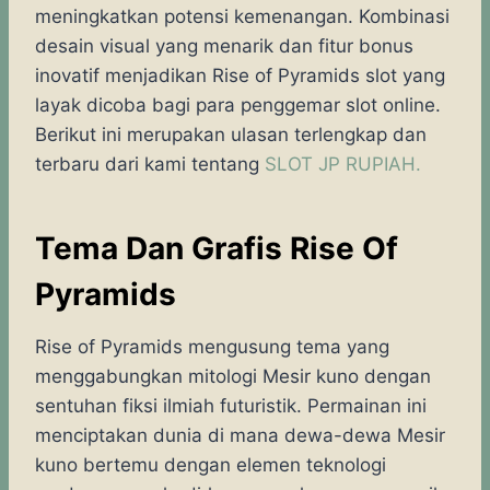
meningkatkan potensi kemenangan. Kombinasi
desain visual yang menarik dan fitur bonus
inovatif menjadikan Rise of Pyramids slot yang
layak dicoba bagi para penggemar slot online.
Berikut ini merupakan ulasan terlengkap dan
terbaru dari kami tentang
SLOT JP RUPIAH.
Tema Dan Grafis Rise Of
Pyramids
Rise of Pyramids mengusung tema yang
menggabungkan mitologi Mesir kuno dengan
sentuhan fiksi ilmiah futuristik. Permainan ini
menciptakan dunia di mana dewa-dewa Mesir
kuno bertemu dengan elemen teknologi