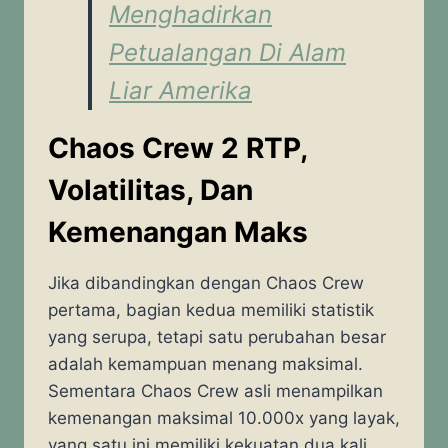
Menghadirkan
Petualangan Di Alam
Liar Amerika
Chaos Crew 2 RTP,
Volatilitas, Dan
Kemenangan Maks
Jika dibandingkan dengan Chaos Crew
pertama, bagian kedua memiliki statistik
yang serupa, tetapi satu perubahan besar
adalah kemampuan menang maksimal.
Sementara Chaos Crew asli menampilkan
kemenangan maksimal 10.000x yang layak,
yang satu ini memiliki kekuatan dua kali