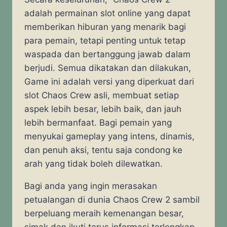
adalah permainan slot online yang dapat
memberikan hiburan yang menarik bagi
para pemain, tetapi penting untuk tetap
waspada dan bertanggung jawab dalam
berjudi. Semua dikatakan dan dilakukan,
Game ini adalah versi yang diperkuat dari
slot Chaos Crew asli, membuat setiap
aspek lebih besar, lebih baik, dan jauh
lebih bermanfaat. Bagi pemain yang
menyukai gameplay yang intens, dinamis,
dan penuh aksi, tentu saja condong ke
arah yang tidak boleh dilewatkan.
Bagi anda yang ingin merasakan
petualangan di dunia Chaos Crew 2 sambil
berpeluang meraih kemenangan besar,
simak dan ikuti terus informasi terlengkap