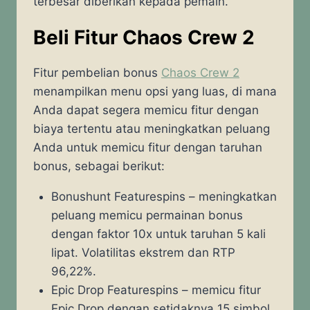
terbesar diberikan kepada pemain.
Beli Fitur Chaos Crew 2
Fitur pembelian bonus
Chaos Crew 2
menampilkan menu opsi yang luas, di mana
Anda dapat segera memicu fitur dengan
biaya tertentu atau meningkatkan peluang
Anda untuk memicu fitur dengan taruhan
bonus, sebagai berikut:
Bonushunt Featurespins – meningkatkan
peluang memicu permainan bonus
dengan faktor 10x untuk taruhan 5 kali
lipat. Volatilitas ekstrem dan RTP
96,22%.
Epic Drop Featurespins – memicu fitur
Epic Drop dengan setidaknya 15 simbol