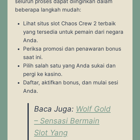
seluruh proses dapat diinginkan dalam
beberapa langkah mudah:
Lihat situs slot Chaos Crew 2 terbaik
yang tersedia untuk pemain dari negara
Anda.
Periksa promosi dan penawaran bonus
saat ini.
Pilih salah satu yang Anda sukai dan
pergi ke kasino.
Daftar, aktifkan bonus, dan mulai sesi
Anda.
Baca Juga:
Wolf Gold
– Sensasi Bermain
Slot Yang