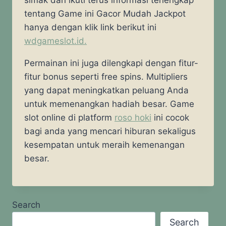
tentang Game ini Gacor Mudah Jackpot
hanya dengan klik link berikut ini
wdgameslot.id.
Permainan ini juga dilengkapi dengan fitur-
fitur bonus seperti free spins. Multipliers
yang dapat meningkatkan peluang Anda
untuk memenangkan hadiah besar. Game
slot online di platform
roso hoki
ini cocok
bagi anda yang mencari hiburan sekaligus
kesempatan untuk meraih kemenangan
besar.
Search
Search