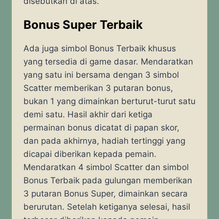
disebutkan di atas.
Bonus Super Terbaik
Ada juga simbol Bonus Terbaik khusus
yang tersedia di game dasar. Mendaratkan
yang satu ini bersama dengan 3 simbol
Scatter memberikan 3 putaran bonus,
bukan 1 yang dimainkan berturut-turut satu
demi satu. Hasil akhir dari ketiga
permainan bonus dicatat di papan skor,
dan pada akhirnya, hadiah tertinggi yang
dicapai diberikan kepada pemain.
Mendaratkan 4 simbol Scatter dan simbol
Bonus Terbaik pada gulungan memberikan
3 putaran Bonus Super, dimainkan secara
berurutan. Setelah ketiganya selesai, hasil