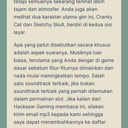
tetapi semuanya sekarang terlihat lebih
tajam dan atmosfer. Anda juga akan
melihat dua karakter utama gim ini, Cranky
Cat dan Sketchy Skull, berdiri di kedua sisi
layar.
Apa yang patut disebutkan secara khusus
adalah aspek suaranya. Musiknya luar
biasa, terutama yang Anda dengar di game
dasar sebelum fitur-fiturnya dimainkan dan
nada mulai meningkatkan tempo. Salah
satu soundtrack terbaik, jika bukan
soundtrack terbaik yang pernah ditemukan
dalam permainan slot. Jika kalian dari
Hacksaw Gaming membaca ini, silakan
kirim email mp3 kepada kami sehingga
saya dapat menambahkannya ke daftar