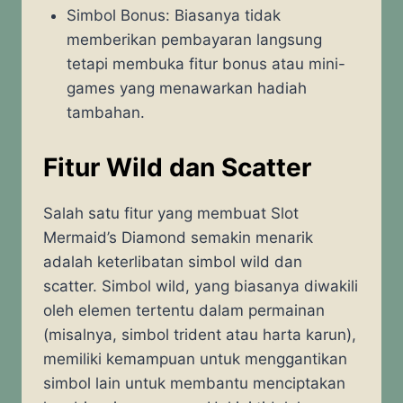
Simbol Bonus: Biasanya tidak
memberikan pembayaran langsung
tetapi membuka fitur bonus atau mini-
games yang menawarkan hadiah
tambahan.
Fitur Wild dan Scatter
Salah satu fitur yang membuat Slot
Mermaid’s Diamond semakin menarik
adalah keterlibatan simbol wild dan
scatter. Simbol wild, yang biasanya diwakili
oleh elemen tertentu dalam permainan
(misalnya, simbol trident atau harta karun),
memiliki kemampuan untuk menggantikan
simbol lain untuk membantu menciptakan