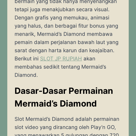
bermain yang tidak hanya menyenangkan
tetapi juga menakjubkan secara visual.
Dengan grafis yang memukau, animasi
yang halus, dan berbagai fitur bonus yang
menarik, Mermaid’s Diamond membawa
pemain dalam perjalanan bawah laut yang
sarat dengan harta karun dan keajaiban.
Berikut ini
SLOT JP RUPIAH
akan
membahas sedikit tentang Mermaid’s
Diamond.
Dasar-Dasar Permainan
Mermaid’s Diamond
Slot Mermaid’s Diamond adalah permainan
slot video yang dirancang oleh Play’n GO,
yang menawarkan 5 gulungan dengan 720