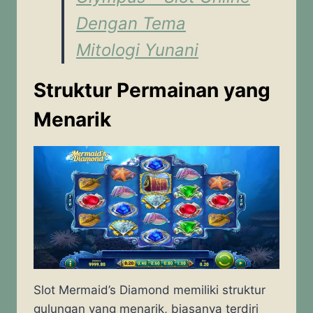
Dengan Tema
Mitologi Yunani
Struktur Permainan yang
Menarik
Slot Mermaid’s Diamond memiliki struktur
gulungan yang menarik, biasanya terdiri