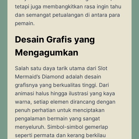
tetapi juga membangkitkan rasa ingin tahu
dan semangat petualangan di antara para
pemain.
Desain Grafis yang
Mengagumkan
Salah satu daya tarik utama dari Slot
Mermaid’s Diamond adalah desain
grafisnya yang berkualitas tinggi. Dari
animasi halus hingga ilustrasi yang kaya
warna, setiap elemen dirancang dengan
penuh perhatian untuk menciptakan
pengalaman bermain yang sangat
menyeluruh. Simbol-simbol gemerlap
seperti permata dan kerang berkilau