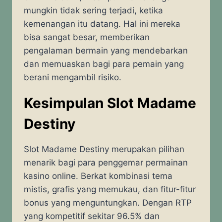
mungkin tidak sering terjadi, ketika
kemenangan itu datang. Hal ini mereka
bisa sangat besar, memberikan
pengalaman bermain yang mendebarkan
dan memuaskan bagi para pemain yang
berani mengambil risiko.
Kesimpulan Slot Madame
Destiny
Slot Madame Destiny merupakan pilihan
menarik bagi para penggemar permainan
kasino online. Berkat kombinasi tema
mistis, grafis yang memukau, dan fitur-fitur
bonus yang menguntungkan. Dengan RTP
yang kompetitif sekitar 96.5% dan