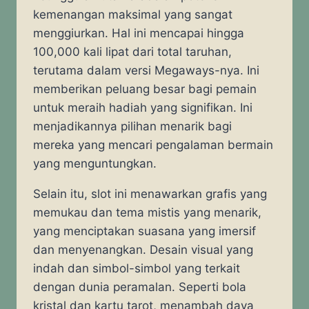
kemenangan maksimal yang sangat
menggiurkan. Hal ini mencapai hingga
100,000 kali lipat dari total taruhan,
terutama dalam versi Megaways-nya. Ini
memberikan peluang besar bagi pemain
untuk meraih hadiah yang signifikan. Ini
menjadikannya pilihan menarik bagi
mereka yang mencari pengalaman bermain
yang menguntungkan.
Selain itu, slot ini menawarkan grafis yang
memukau dan tema mistis yang menarik,
yang menciptakan suasana yang imersif
dan menyenangkan. Desain visual yang
indah dan simbol-simbol yang terkait
dengan dunia peramalan. Seperti bola
kristal dan kartu tarot, menambah daya