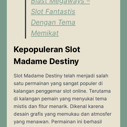
Blast Megaways –
Slot Fantastis
Dengan Tema
Memikat
Kepopuleran Slot
Madame Destiny
Slot Madame Destiny telah menjadi salah
satu permainan yang sangat populer di
kalangan penggemar slot online. Terutama
di kalangan pemain yang menyukai tema
mistis dan fitur menarik. Dikenal karena
desain grafis yang memukau dan atmosfer
yang menawan. Permainan ini berhasil