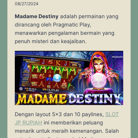
08/27/2024
Madame Destiny
adalah permainan yang
dirancang oleh Pragmatic Play,
menawarkan pengalaman bermain yang
penuh misteri dan keajaiban.
Dengan layout 5×3 dan 10 paylines,
SLOT
JP RUPIAH
ini memberikan peluang
menarik untuk meraih kemenangan. Salah