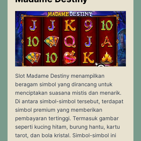
Slot Madame Destiny menampilkan
beragam simbol yang dirancang untuk
menciptakan suasana mistis dan menarik.
Di antara simbol-simbol tersebut, terdapat
simbol premium yang memberikan
pembayaran tertinggi. Termasuk gambar
seperti kucing hitam, burung hantu, kartu
tarot, dan bola kristal. Simbol-simbol ini