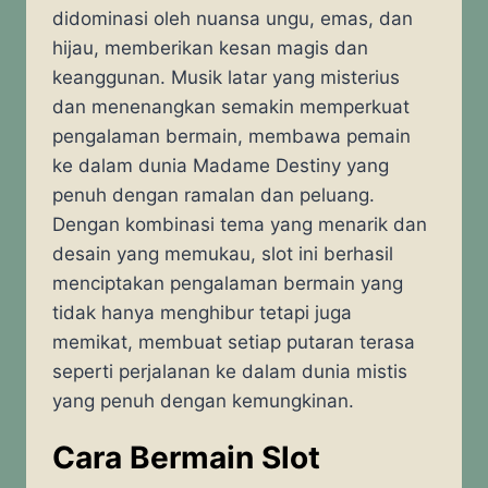
didominasi oleh nuansa ungu, emas, dan
hijau, memberikan kesan magis dan
keanggunan. Musik latar yang misterius
dan menenangkan semakin memperkuat
pengalaman bermain, membawa pemain
ke dalam dunia Madame Destiny yang
penuh dengan ramalan dan peluang.
Dengan kombinasi tema yang menarik dan
desain yang memukau, slot ini berhasil
menciptakan pengalaman bermain yang
tidak hanya menghibur tetapi juga
memikat, membuat setiap putaran terasa
seperti perjalanan ke dalam dunia mistis
yang penuh dengan kemungkinan.
Cara Bermain Slot