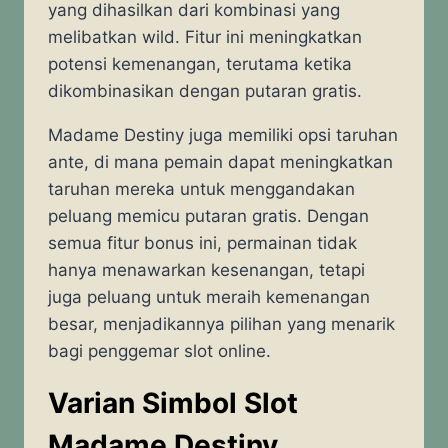
yang dihasilkan dari kombinasi yang
melibatkan wild. Fitur ini meningkatkan
potensi kemenangan, terutama ketika
dikombinasikan dengan putaran gratis.
Madame Destiny juga memiliki opsi taruhan
ante, di mana pemain dapat meningkatkan
taruhan mereka untuk menggandakan
peluang memicu putaran gratis. Dengan
semua fitur bonus ini, permainan tidak
hanya menawarkan kesenangan, tetapi
juga peluang untuk meraih kemenangan
besar, menjadikannya pilihan yang menarik
bagi penggemar slot online.
Varian Simbol Slot
Madame Destiny