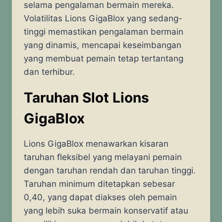
selama pengalaman bermain mereka.
Volatilitas Lions GigaBlox yang sedang-
tinggi memastikan pengalaman bermain
yang dinamis, mencapai keseimbangan
yang membuat pemain tetap tertantang
dan terhibur.
Taruhan Slot Lions
GigaBlox
Lions GigaBlox menawarkan kisaran
taruhan fleksibel yang melayani pemain
dengan taruhan rendah dan taruhan tinggi.
Taruhan minimum ditetapkan sebesar
0,40, yang dapat diakses oleh pemain
yang lebih suka bermain konservatif atau