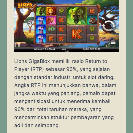
Lions GigaBlox memiliki rasio Return to
Player (RTP) sebesar 96%, yang sejalan
dengan standar industri untuk slot daring.
Angka RTP ini menunjukkan bahwa, dalam
jangka waktu yang panjang, pemain dapat
mengantisipasi untuk menerima kembali
96% dari total taruhan mereka, yang
mencerminkan struktur pembayaran yang
adil dan seimbang.