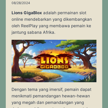
08/28/2024
Lions GigaBlox
adalah permainan slot
online mendebarkan yang dikembangkan
oleh ReelPlay yang membawa pemain ke
jantung sabana Afrika.
Dengan tema yang imersif, pemain dapat
menikmati pemandangan hewan-hewan
yang megah dan pemandangan yang