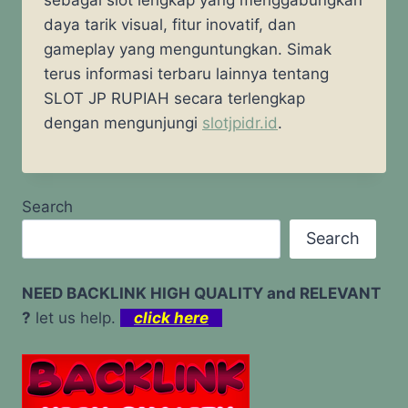
daya tarik visual, fitur inovatif, dan
gameplay yang menguntungkan. Simak
terus informasi terbaru lainnya tentang
SLOT JP RUPIAH secara terlengkap
dengan mengunjungi
slotjpidr.id
.
Search
Search
NEED BACKLINK HIGH QUALITY and RELEVANT
?
let us help.
click here