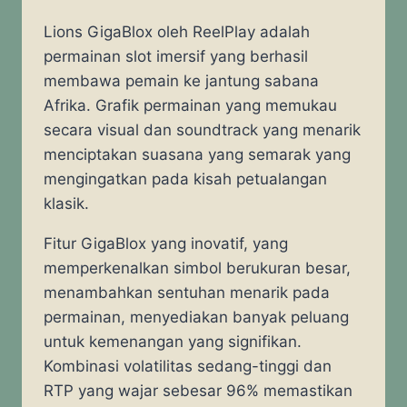
Lions GigaBlox oleh ReelPlay adalah
permainan slot imersif yang berhasil
membawa pemain ke jantung sabana
Afrika. Grafik permainan yang memukau
secara visual dan soundtrack yang menarik
menciptakan suasana yang semarak yang
mengingatkan pada kisah petualangan
klasik.
Fitur GigaBlox yang inovatif, yang
memperkenalkan simbol berukuran besar,
menambahkan sentuhan menarik pada
permainan, menyediakan banyak peluang
untuk kemenangan yang signifikan.
Kombinasi volatilitas sedang-tinggi dan
RTP yang wajar sebesar 96% memastikan