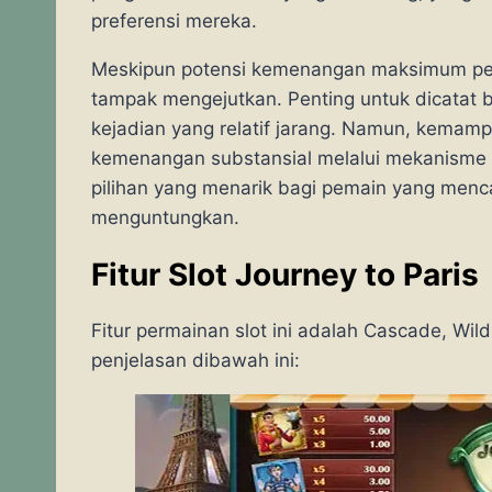
preferensi mereka.
Meskipun potensi kemenangan maksimum per
tampak mengejutkan. Penting untuk dicatat 
kejadian yang relatif jarang. Namun, kema
kemenangan substansial melalui mekanisme p
pilihan yang menarik bagi pemain yang menc
menguntungkan.
Fitur Slot Journey to Paris
Fitur permainan slot ini adalah Cascade, Wil
penjelasan dibawah ini: