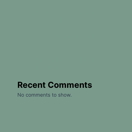
Slot Ganesha Gold Sajikan Putaran
Gratis Dan Jackpot Fantastis
Pola Gacor Dengan Trik Teruji Di Slot
Tundra’s Fortune
Strategi Slot Mega Moolah Tips
Jackpot Besar
Recent Comments
No comments to show.
slot qris