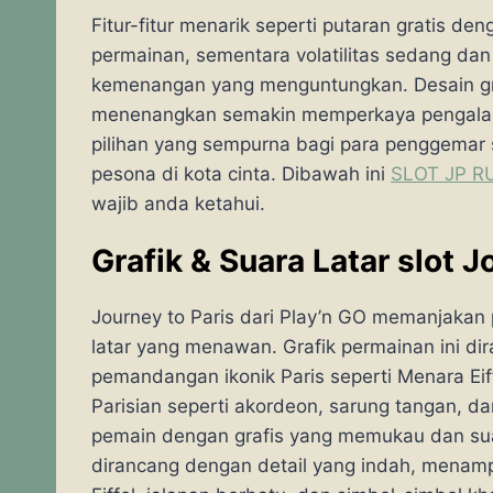
Fitur-fitur menarik seperti putaran gratis 
permainan, sementara volatilitas sedang da
kemenangan yang menguntungkan. Desain gra
menenangkan semakin memperkaya pengalama
pilihan yang sempurna bagi para penggemar 
pesona di kota cinta. Dibawah ini
SLOT JP R
wajib anda ketahui.
Grafik & Suara Latar slot J
Journey to Paris dari Play’n GO memanjaka
latar yang menawan. Grafik permainan ini d
pemandangan ikonik Paris seperti Menara Eif
Parisian seperti akordeon, sarung tangan, da
pemain dengan grafis yang memukau dan suar
dirancang dengan detail yang indah, menamp