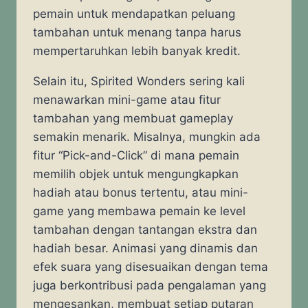
pemain untuk mendapatkan peluang
tambahan untuk menang tanpa harus
mempertaruhkan lebih banyak kredit.
Selain itu, Spirited Wonders sering kali
menawarkan mini-game atau fitur
tambahan yang membuat gameplay
semakin menarik. Misalnya, mungkin ada
fitur “Pick-and-Click” di mana pemain
memilih objek untuk mengungkapkan
hadiah atau bonus tertentu, atau mini-
game yang membawa pemain ke level
tambahan dengan tantangan ekstra dan
hadiah besar. Animasi yang dinamis dan
efek suara yang disesuaikan dengan tema
juga berkontribusi pada pengalaman yang
mengesankan, membuat setiap putaran