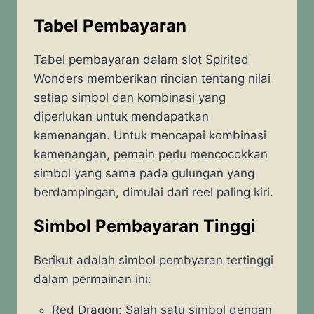
Tabel Pembayaran
Tabel pembayaran dalam slot Spirited
Wonders memberikan rincian tentang nilai
setiap simbol dan kombinasi yang
diperlukan untuk mendapatkan
kemenangan. Untuk mencapai kombinasi
kemenangan, pemain perlu mencocokkan
simbol yang sama pada gulungan yang
berdampingan, dimulai dari reel paling kiri.
Simbol Pembayaran Tinggi
Berikut adalah simbol pembyaran tertinggi
dalam permainan ini:
Red Dragon: Salah satu simbol dengan