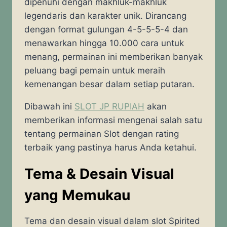
dipenuhi dengan makhluk-makhluk
legendaris dan karakter unik. Dirancang
dengan format gulungan 4-5-5-5-4 dan
menawarkan hingga 10.000 cara untuk
menang, permainan ini memberikan banyak
peluang bagi pemain untuk meraih
kemenangan besar dalam setiap putaran.
Dibawah ini
SLOT JP RUPIAH
akan
memberikan informasi mengenai salah satu
tentang permainan Slot dengan rating
terbaik yang pastinya harus Anda ketahui.
Tema & Desain Visual
yang Memukau
Tema dan desain visual dalam slot Spirited