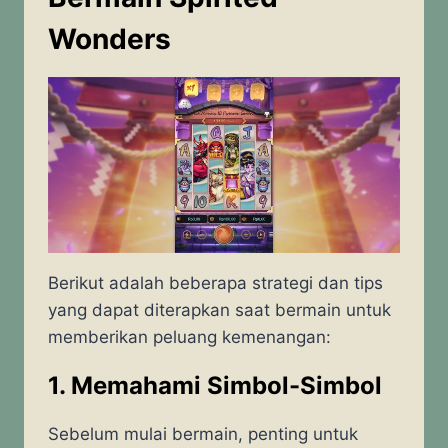
Wonders
Berikut adalah beberapa strategi dan tips
yang dapat diterapkan saat bermain untuk
memberikan peluang kemenangan:
1. Memahami Simbol-Simbol
Sebelum mulai bermain, penting untuk