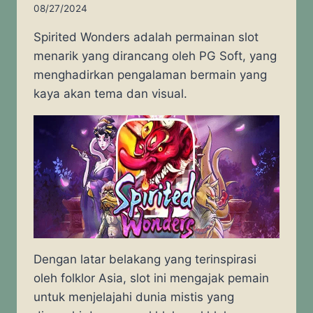
08/27/2024
Spirited Wonders adalah permainan slot
menarik yang dirancang oleh PG Soft, yang
menghadirkan pengalaman bermain yang
kaya akan tema dan visual.​
Dengan latar belakang yang terinspirasi
oleh folklor Asia, slot ini mengajak pemain
untuk menjelajahi dunia mistis yang