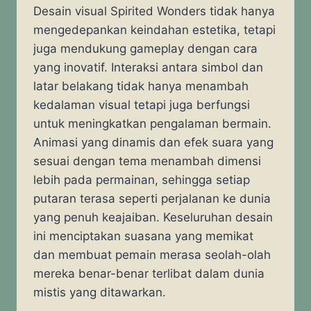
Desain visual Spirited Wonders tidak hanya
mengedepankan keindahan estetika, tetapi
juga mendukung gameplay dengan cara
yang inovatif. Interaksi antara simbol dan
latar belakang tidak hanya menambah
kedalaman visual tetapi juga berfungsi
untuk meningkatkan pengalaman bermain.
Animasi yang dinamis dan efek suara yang
sesuai dengan tema menambah dimensi
lebih pada permainan, sehingga setiap
putaran terasa seperti perjalanan ke dunia
yang penuh keajaiban. Keseluruhan desain
ini menciptakan suasana yang memikat
dan membuat pemain merasa seolah-olah
mereka benar-benar terlibat dalam dunia
mistis yang ditawarkan.