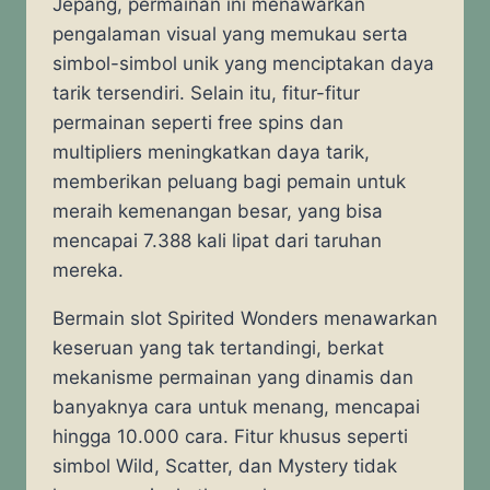
Jepang, permainan ini menawarkan
pengalaman visual yang memukau serta
simbol-simbol unik yang menciptakan daya
tarik tersendiri. Selain itu, fitur-fitur
permainan seperti free spins dan
multipliers meningkatkan daya tarik,
memberikan peluang bagi pemain untuk
meraih kemenangan besar, yang bisa
mencapai 7.388 kali lipat dari taruhan
mereka.
Bermain slot Spirited Wonders menawarkan
keseruan yang tak tertandingi, berkat
mekanisme permainan yang dinamis dan
banyaknya cara untuk menang, mencapai
hingga 10.000 cara. Fitur khusus seperti
simbol Wild, Scatter, dan Mystery tidak