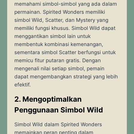
memahami simbol-simbol yang ada dalam
permainan. Spirited Wonders memiliki
simbol Wild, Scatter, dan Mystery yang
memiliki fungsi khusus. Simbol Wild dapat
menggantikan simbol lain untuk
membentuk kombinasi kemenangan,
sementara simbol Scatter berfungsi untuk
memicu fitur putaran gratis. Dengan
mengenali nilai setiap simbol, pemain
dapat mengembangkan strategi yang lebih
efektif.
2. Mengoptimalkan
Penggunaan Simbol Wild
Simbol Wild dalam Spirited Wonders
memainkan peran penting dalam