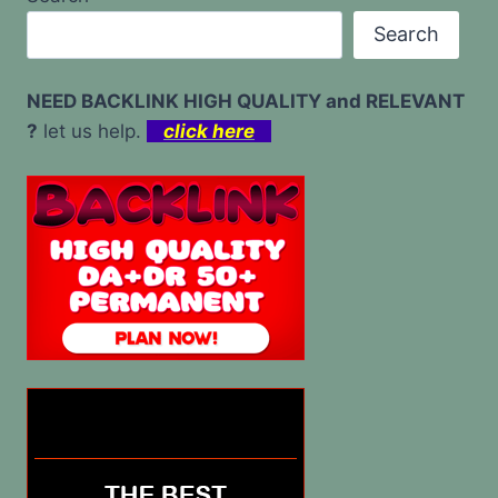
Search
NEED BACKLINK HIGH QUALITY and RELEVANT
?
let us help.
click here