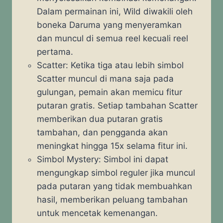
Dalam permainan ini, Wild diwakili oleh
boneka Daruma yang menyeramkan
dan muncul di semua reel kecuali reel
pertama.
Scatter: Ketika tiga atau lebih simbol
Scatter muncul di mana saja pada
gulungan, pemain akan memicu fitur
putaran gratis. Setiap tambahan Scatter
memberikan dua putaran gratis
tambahan, dan pengganda akan
meningkat hingga 15x selama fitur ini.
Simbol Mystery: Simbol ini dapat
mengungkap simbol reguler jika muncul
pada putaran yang tidak membuahkan
hasil, memberikan peluang tambahan
untuk mencetak kemenangan.