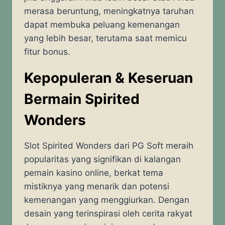
merasa beruntung, meningkatnya taruhan
dapat membuka peluang kemenangan
yang lebih besar, terutama saat memicu
fitur bonus.
Kepopuleran & Keseruan
Bermain Spirited
Wonders
​Slot Spirited Wonders dari PG Soft meraih
popularitas yang signifikan di kalangan
pemain kasino online, berkat tema
mistiknya yang menarik dan potensi
kemenangan yang menggiurkan.​ Dengan
desain yang terinspirasi oleh cerita rakyat