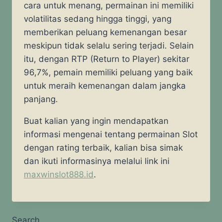
cara untuk menang, permainan ini memiliki
volatilitas sedang hingga tinggi, yang
memberikan peluang kemenangan besar
meskipun tidak selalu sering terjadi. Selain
itu, dengan RTP (Return to Player) sekitar
96,7%, pemain memiliki peluang yang baik
untuk meraih kemenangan dalam jangka
panjang.
Buat kalian yang ingin mendapatkan
informasi mengenai tentang permainan Slot
dengan rating terbaik, kalian bisa simak
dan ikuti informasinya melalui link ini
maxwinslot888.id
.
Search