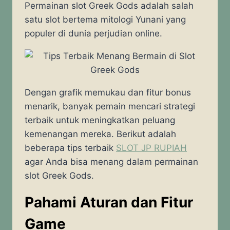
Permainan slot Greek Gods adalah salah
satu slot bertema mitologi Yunani yang
populer di dunia perjudian online.
Dengan grafik memukau dan fitur bonus
menarik, banyak pemain mencari strategi
terbaik untuk meningkatkan peluang
kemenangan mereka. Berikut adalah
beberapa tips terbaik
SLOT JP RUPIAH
agar Anda bisa menang dalam permainan
slot Greek Gods.
Pahami Aturan dan Fitur
Game