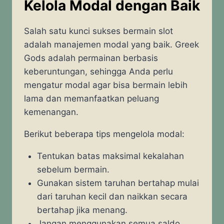
Kelola Modal dengan Baik
Salah satu kunci sukses bermain slot
adalah manajemen modal yang baik. Greek
Gods adalah permainan berbasis
keberuntungan, sehingga Anda perlu
mengatur modal agar bisa bermain lebih
lama dan memanfaatkan peluang
kemenangan.
Berikut beberapa tips mengelola modal:
Tentukan batas maksimal kekalahan
sebelum bermain.
Gunakan sistem taruhan bertahap mulai
dari taruhan kecil dan naikkan secara
bertahap jika menang.
Jangan menggunakan semua saldo