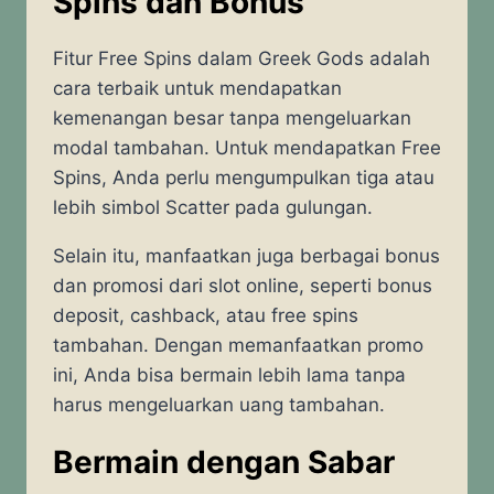
Spins dan Bonus
Fitur Free Spins dalam Greek Gods adalah
cara terbaik untuk mendapatkan
kemenangan besar tanpa mengeluarkan
modal tambahan. Untuk mendapatkan Free
Spins, Anda perlu mengumpulkan tiga atau
lebih simbol Scatter pada gulungan.
Selain itu, manfaatkan juga berbagai bonus
dan promosi dari slot online, seperti bonus
deposit, cashback, atau free spins
tambahan. Dengan memanfaatkan promo
ini, Anda bisa bermain lebih lama tanpa
harus mengeluarkan uang tambahan.
Bermain dengan Sabar