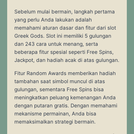
Sebelum mulai bermain, langkah pertama
yang perlu Anda lakukan adalah
memahami aturan dasar dan fitur dari slot
Greek Gods. Slot ini memiliki 5 gulungan
dan 243 cara untuk menang, serta
beberapa fitur spesial seperti Free Spins,
Jackpot, dan hadiah acak di atas gulungan.
Fitur Random Awards memberikan hadiah
tambahan saat simbol muncul di atas
gulungan, sementara Free Spins bisa
meningkatkan peluang kemenangan Anda
dengan putaran gratis. Dengan memahami
mekanisme permainan, Anda bisa
memaksimalkan strategi bermain.