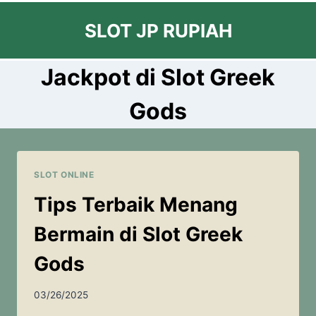
Skip
SLOT JP RUPIAH
to
content
Jackpot di Slot Greek
Gods
SLOT ONLINE
Tips Terbaik Menang
Bermain di Slot Greek
Gods
03/26/2025