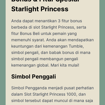
Starlight Princess
Anda dapat menantikan 3 fitur bonus
berbeda di slot Starlight Princess, serta
fitur Bonus Beli untuk pemain yang
memenuhi syarat. Anda akan mendapatkan
keuntungan dari kemenangan Tumble,
simbol pengali, dan babak bonus di mana
simbol pengali membangun pengali
kemenangan global. Mari kita mulai!
Simbol Penggali
Simbol Pengganda menjadi pusat perhatian
dalam Slot Starlight Princess 1000, dan
simbol tersebut dapat muncul di mana saja