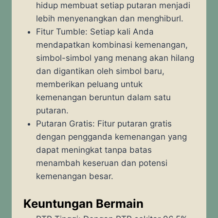
hidup membuat setiap putaran menjadi
lebih menyenangkan dan menghiburl.
Fitur Tumble: Setiap kali Anda
mendapatkan kombinasi kemenangan,
simbol-simbol yang menang akan hilang
dan digantikan oleh simbol baru,
memberikan peluang untuk
kemenangan beruntun dalam satu
putaran.
Putaran Gratis: Fitur putaran gratis
dengan pengganda kemenangan yang
dapat meningkat tanpa batas
menambah keseruan dan potensi
kemenangan besar.
Keuntungan Bermain