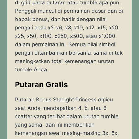
di grid pada putaran atau tumble apa pun.
Penggali muncul di permainan dasar dan di
babak bonus, dan hadir dengan nilai
pengali acak x2-x6, x8, x10, x12, x15, x20,
x25, x50, x100, x250, x500, atau x1.000
dalam permainan ini. Semua nilai simbol
pengali ditambahkan bersama-sama untuk
meningkatkan total kemenangan urutan
tumble Anda.
Putaran Gratis
Putaran Bonus Starlight Princess dipicu
saat Anda mendapatkan 4, 5, atau 6
scatter yang terlihat dalam urutan tumble
yang sama, dan ini memberikan
kemenangan awal masing-masing 3x, 5x,