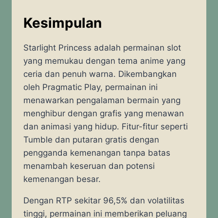
Kesimpulan
Starlight Princess adalah permainan slot
yang memukau dengan tema anime yang
ceria dan penuh warna. Dikembangkan
oleh Pragmatic Play, permainan ini
menawarkan pengalaman bermain yang
menghibur dengan grafis yang menawan
dan animasi yang hidup. Fitur-fitur seperti
Tumble dan putaran gratis dengan
pengganda kemenangan tanpa batas
menambah keseruan dan potensi
kemenangan besar.
Dengan RTP sekitar 96,5% dan volatilitas
tinggi, permainan ini memberikan peluang