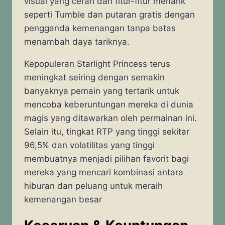
visual yang cerah dan fitur-fitur menarik
seperti Tumble dan putaran gratis dengan
pengganda kemenangan tanpa batas
menambah daya tariknya.
Kepopuleran Starlight Princess terus
meningkat seiring dengan semakin
banyaknya pemain yang tertarik untuk
mencoba keberuntungan mereka di dunia
magis yang ditawarkan oleh permainan ini.
Selain itu, tingkat RTP yang tinggi sekitar
96,5% dan volatilitas yang tinggi
membuatnya menjadi pilihan favorit bagi
mereka yang mencari kombinasi antara
hiburan dan peluang untuk meraih
kemenangan besar