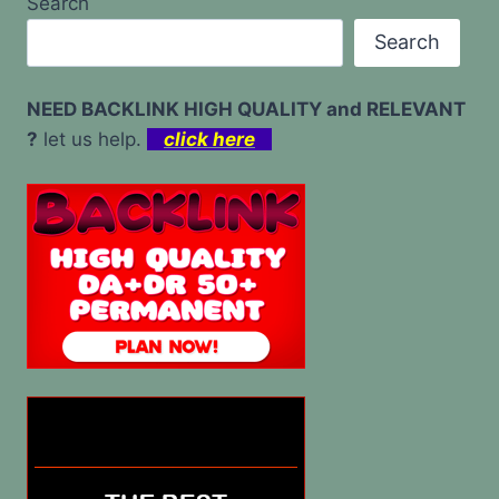
Search
Search
NEED BACKLINK HIGH QUALITY and RELEVANT
?
let us help.
click here