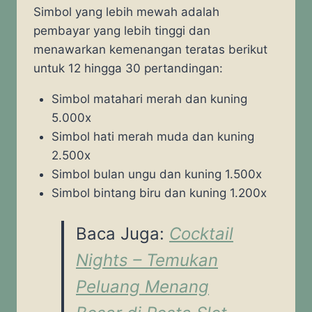
Simbol yang lebih mewah adalah
pembayar yang lebih tinggi dan
menawarkan kemenangan teratas berikut
untuk 12 hingga 30 pertandingan:
Simbol matahari merah dan kuning
5.000x
Simbol hati merah muda dan kuning
2.500x
Simbol bulan ungu dan kuning 1.500x
Simbol bintang biru dan kuning 1.200x
Baca Juga:
Cocktail
Nights – Temukan
Peluang Menang