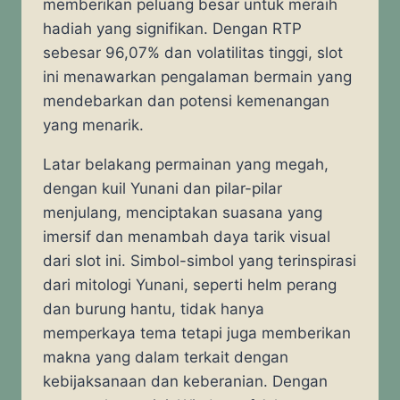
memberikan peluang besar untuk meraih
hadiah yang signifikan. Dengan RTP
sebesar 96,07% dan volatilitas tinggi, slot
ini menawarkan pengalaman bermain yang
mendebarkan dan potensi kemenangan
yang menarik.
Latar belakang permainan yang megah,
dengan kuil Yunani dan pilar-pilar
menjulang, menciptakan suasana yang
imersif dan menambah daya tarik visual
dari slot ini. Simbol-simbol yang terinspirasi
dari mitologi Yunani, seperti helm perang
dan burung hantu, tidak hanya
memperkaya tema tetapi juga memberikan
makna yang dalam terkait dengan
kebijaksanaan dan keberanian. Dengan