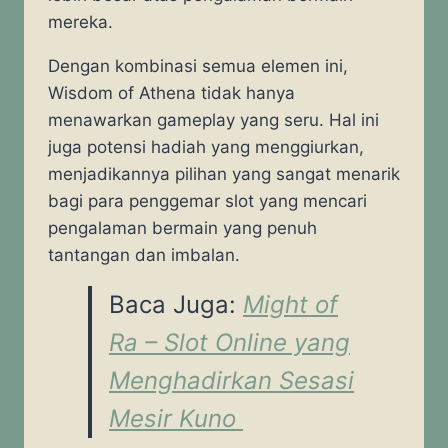
mereka.
Dengan kombinasi semua elemen ini,
Wisdom of Athena tidak hanya
menawarkan gameplay yang seru. Hal ini
juga potensi hadiah yang menggiurkan,
menjadikannya pilihan yang sangat menarik
bagi para penggemar slot yang mencari
pengalaman bermain yang penuh
tantangan dan imbalan.
Baca Juga:
Might of
Ra – Slot Online yang
Menghadirkan Sesasi
Mesir Kuno