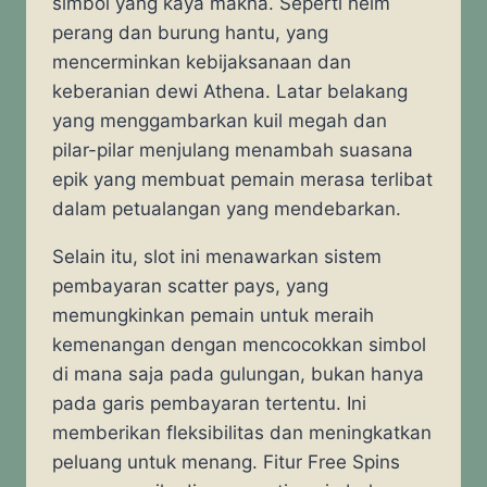
simbol yang kaya makna. Seperti helm
perang dan burung hantu, yang
mencerminkan kebijaksanaan dan
keberanian dewi Athena. Latar belakang
yang menggambarkan kuil megah dan
pilar-pilar menjulang menambah suasana
epik yang membuat pemain merasa terlibat
dalam petualangan yang mendebarkan.
Selain itu, slot ini menawarkan sistem
pembayaran scatter pays, yang
memungkinkan pemain untuk meraih
kemenangan dengan mencocokkan simbol
di mana saja pada gulungan, bukan hanya
pada garis pembayaran tertentu. Ini
memberikan fleksibilitas dan meningkatkan
peluang untuk menang. Fitur Free Spins