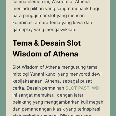
semua elemen ini, Wisdom of Athena
menjadi pilihan yang sangat menarik bagi
para penggemar slot yang mencari
kombinasi antara tema yang kaya dan
gameplay yang mengasyikkan.
Tema & Desain Slot
Wisdom of Athena
Slot Wisdom of Athena mengusung tema
mitologi Yunani kuno, yang menyoroti dewi
kebijaksanaan, Athena, sebagai pusat
cerita. Desain permainan
SLOT PASTI WD
ini sangat memukau, dengan latar
belakang yang menggambarkan kuil megah
dan pemandangan klasik yang terinspirasi