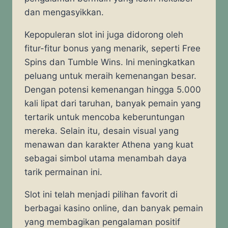
dan mengasyikkan.
Kepopuleran slot ini juga didorong oleh
fitur-fitur bonus yang menarik, seperti Free
Spins dan Tumble Wins. Ini meningkatkan
peluang untuk meraih kemenangan besar.
Dengan potensi kemenangan hingga 5.000
kali lipat dari taruhan, banyak pemain yang
tertarik untuk mencoba keberuntungan
mereka. Selain itu, desain visual yang
menawan dan karakter Athena yang kuat
sebagai simbol utama menambah daya
tarik permainan ini.
Slot ini telah menjadi pilihan favorit di
berbagai kasino online, dan banyak pemain
yang membagikan pengalaman positif