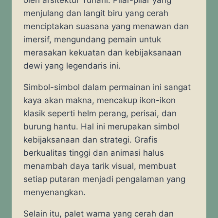
oleh arsitektur Yunani. Pilar-pilar yang
menjulang dan langit biru yang cerah
menciptakan suasana yang menawan dan
imersif, mengundang pemain untuk
merasakan kekuatan dan kebijaksanaan
dewi yang legendaris ini.
Simbol-simbol dalam permainan ini sangat
kaya akan makna, mencakup ikon-ikon
klasik seperti helm perang, perisai, dan
burung hantu. Hal ini merupakan simbol
kebijaksanaan dan strategi. Grafis
berkualitas tinggi dan animasi halus
menambah daya tarik visual, membuat
setiap putaran menjadi pengalaman yang
menyenangkan.
Selain itu, palet warna yang cerah dan