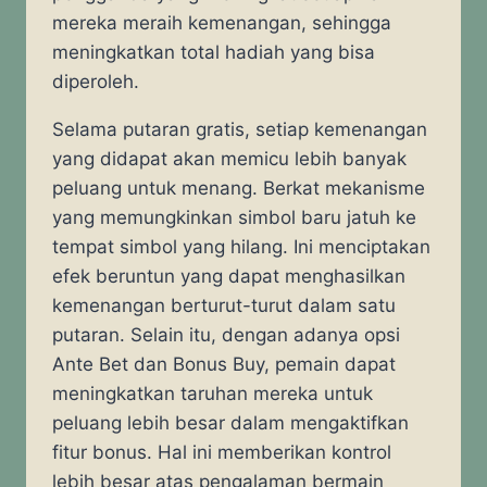
mereka meraih kemenangan, sehingga
meningkatkan total hadiah yang bisa
diperoleh.
Selama putaran gratis, setiap kemenangan
yang didapat akan memicu lebih banyak
peluang untuk menang. Berkat mekanisme
yang memungkinkan simbol baru jatuh ke
tempat simbol yang hilang. Ini menciptakan
efek beruntun yang dapat menghasilkan
kemenangan berturut-turut dalam satu
putaran. Selain itu, dengan adanya opsi
Ante Bet dan Bonus Buy, pemain dapat
meningkatkan taruhan mereka untuk
peluang lebih besar dalam mengaktifkan
fitur bonus. Hal ini memberikan kontrol
lebih besar atas pengalaman bermain