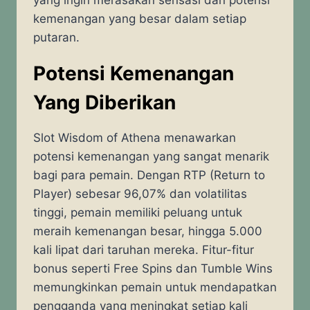
yang ingin merasakan sensasi dan potensi
kemenangan yang besar dalam setiap
putaran.
Potensi Kemenangan
Yang Diberikan
Slot Wisdom of Athena menawarkan
potensi kemenangan yang sangat menarik
bagi para pemain. Dengan RTP (Return to
Player) sebesar 96,07% dan volatilitas
tinggi, pemain memiliki peluang untuk
meraih kemenangan besar, hingga 5.000
kali lipat dari taruhan mereka. Fitur-fitur
bonus seperti Free Spins dan Tumble Wins
memungkinkan pemain untuk mendapatkan
pengganda yang meningkat setiap kali