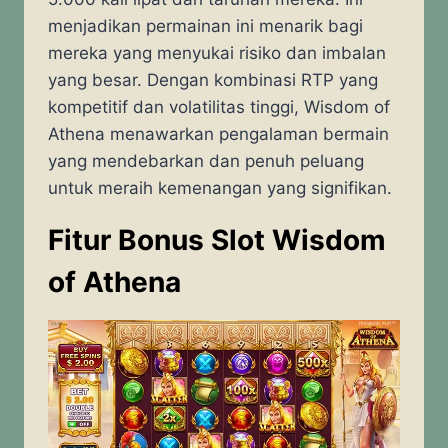
menjadikan permainan ini menarik bagi
mereka yang menyukai risiko dan imbalan
yang besar. Dengan kombinasi RTP yang
kompetitif dan volatilitas tinggi, Wisdom of
Athena menawarkan pengalaman bermain
yang mendebarkan dan penuh peluang
untuk meraih kemenangan yang signifikan.
Fitur Bonus Slot Wisdom
of Athena