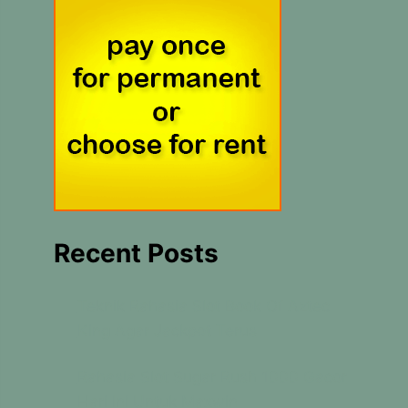
Recent Posts
Teknik Rahasia Slot Book Of Aztec
King Agar Jackpot Terus
Rahasia Slot Sugar Rush 1000 Gacor
Hari Ini Untuk Maxwin