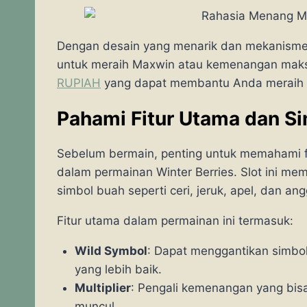
Dengan desain yang menarik dan mekanisme
untuk meraih Maxwin atau kemenangan maksi
RUPIAH
yang dapat membantu Anda meraih ke
Pahami Fitur Utama dan S
Sebelum bermain, penting untuk memahami f
dalam permainan Winter Berries. Slot ini mem
simbol buah seperti ceri, jeruk, apel, dan 
Fitur utama dalam permainan ini termasuk:
Wild Symbol
: Dapat menggantikan simbo
yang lebih baik.
Multiplier
: Pengali kemenangan yang bis
muncul.