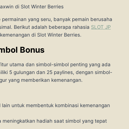
 permainan yang seru, banyak pemain berusaha
mal. Berikut adalah beberapa rahasia
SLOT JP
menangan di Slot Winter Berries.
imbol Bonus
itur utama dan simbol-simbol penting yang ada
iliki 5 gulungan dan 25 paylines, dengan simbol-
anggur yang memberikan kemenangan.
l lain untuk membentuk kombinasi kemenangan
a meningkatkan hadiah saat simbol yang tepat