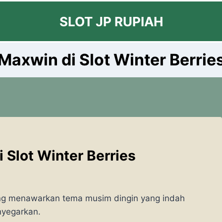
SLOT JP RUPIAH
Maxwin di Slot Winter Berrie
Slot Winter Berries
yang menawarkan tema musim dingin yang indah
yegarkan.