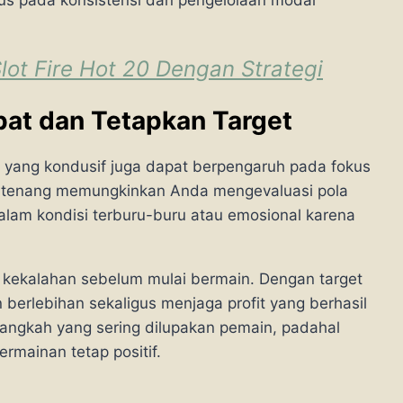
lot Fire Hot 20 Dengan Strategi
pat dan Tetapkan Target
in yang kondusif juga dapat berpengaruh pada fokus
n tenang memungkinkan Anda mengevaluasi pola
dalam kondisi terburu-buru atau emosional karena
 kekalahan sebelum mulai bermain. Dengan target
 berlebihan sekaligus menjaga profit yang berhasil
 langkah yang sering dilupakan pemain, padahal
ermainan tetap positif.