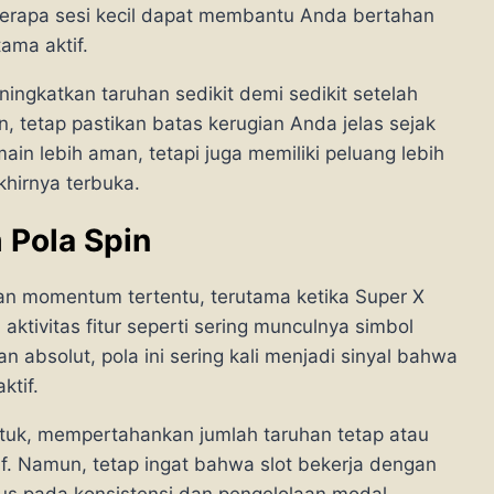
erapa sesi kecil dapat membantu Anda bertahan
ama aktif.
ngkatkan taruhan sedikit demi sedikit setelah
tetap pastikan batas kerugian Anda jelas sejak
ain lebih aman, tetapi juga memiliki peluang lebih
khirnya terbuka.
Pola Spin
 momentum tertentu, terutama ketika Super X
ktivitas fitur seperti sering munculnya simbol
n absolut, pola ini sering kali menjadi sinyal bahwa
ktif.
uk, mempertahankan jumlah taruhan tetap atau
tif. Namun, tetap ingat bahwa slot bekerja dengan
rus pada konsistensi dan pengelolaan modal