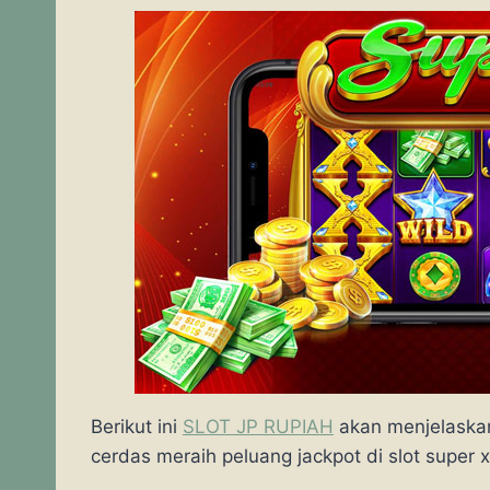
Berikut ini
SLOT JP RUPIAH
akan menjelaskan
cerdas meraih peluang jackpot di slot super x