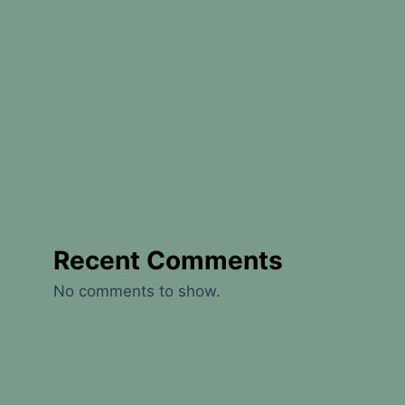
Slot Ganesha Gold Sajikan Putaran
Gratis Dan Jackpot Fantastis
Pola Gacor Dengan Trik Teruji Di Slot
Tundra’s Fortune
Strategi Slot Mega Moolah Tips
Jackpot Besar
Recent Comments
No comments to show.
slot qris