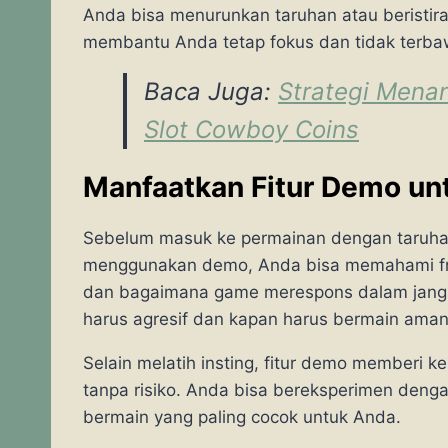
Anda bisa menurunkan taruhan atau beristir
membantu Anda tetap fokus dan tidak terba
Baca Juga:
Strategi Mena
Slot Cowboy Coins
Manfaatkan Fitur Demo un
Sebelum masuk ke permainan dengan taruhan
menggunakan demo, Anda bisa memahami freku
dan bagaimana game merespons dalam jangk
harus agresif dan kapan harus bermain aman
Selain melatih insting, fitur demo memberi
tanpa risiko. Anda bisa bereksperimen deng
bermain yang paling cocok untuk Anda.