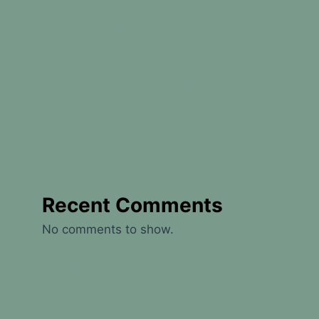
Slot Ganesha Gold Sajikan Putaran
Gratis Dan Jackpot Fantastis
Pola Gacor Dengan Trik Teruji Di Slot
Tundra’s Fortune
Strategi Slot Mega Moolah Tips
Jackpot Besar
Recent Comments
No comments to show.
slot qris