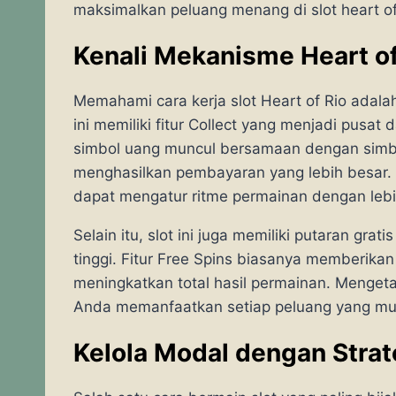
maksimalkan peluang menang di slot heart of 
Kenali Mekanisme Heart o
Memahami cara kerja slot Heart of Rio adal
ini memiliki fitur Collect yang menjadi pusat
simbol uang muncul bersamaan dengan simbol 
menghasilkan pembayaran yang lebih besar. P
dapat mengatur ritme permainan dengan lebi
Selain itu, slot ini juga memiliki putaran g
tinggi. Fitur Free Spins biasanya memberika
meningkatkan total hasil permainan. Mengeta
Anda memanfaatkan setiap peluang yang mu
Kelola Modal dengan Strat