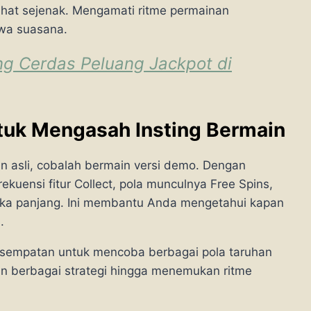
ahat sejenak. Mengamati ritme permainan
wa suasana.
ng Cerdas Peluang Jackpot di
tuk Mengasah Insting Bermain
 asli, cobalah bermain versi demo. Dengan
ensi fitur Collect, pola munculnya Free Spins,
a panjang. Ini membantu Anda mengetahui kapan
.
 kesempatan untuk mencoba berbagai pola taruhan
an berbagai strategi hingga menemukan ritme