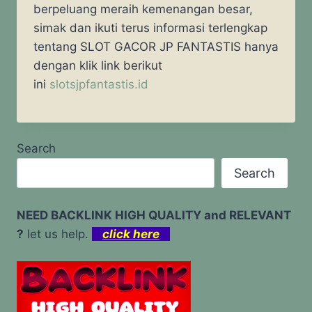
berpeluang meraih kemenangan besar,
simak dan ikuti terus informasi terlengkap
tentang SLOT GACOR JP FANTASTIS hanya
dengan klik link berikut
ini
slotsjpfantastis.id
Search
Search
NEED BACKLINK HIGH QUALITY and RELEVANT
?
let us help.
click here