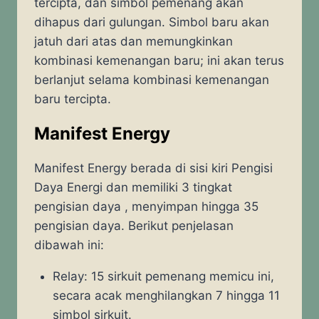
tercipta, dan simbol pemenang akan
dihapus dari gulungan. Simbol baru akan
jatuh dari atas dan memungkinkan
kombinasi kemenangan baru; ini akan terus
berlanjut selama kombinasi kemenangan
baru tercipta.
Manifest Energy
Manifest Energy berada di sisi kiri Pengisi
Daya Energi dan memiliki 3 tingkat
pengisian daya , menyimpan hingga 35
pengisian daya. Berikut penjelasan
dibawah ini:
Relay: 15 sirkuit pemenang memicu ini,
secara acak menghilangkan 7 hingga 11
simbol sirkuit.