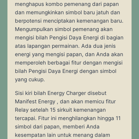
menghapus kombo pemenang dari papan
dan memungkinkan simbol baru jatuh dan
berpotensi menciptakan kemenangan baru.
Mengumpulkan simbol pemenang akan
mengisi bilah Pengisi Daya Energi di bagian
atas lapangan permainan. Ada dua jenis
energi yang mengisi papan, dan Anda akan
memperoleh berbagai fitur dengan mengisi
bilah Pengisi Daya Energi dengan simbol
yang cukup.
Sisi kiri bilah Energy Charger disebut
Manifest Energy , dan akan memicu fitur
Relay setelah 15 sirkuit kemenangan
tercapai. Fitur ini menghilangkan hingga 11
simbol dari papan, memberi Anda
kesempatan lain untuk menang dalam