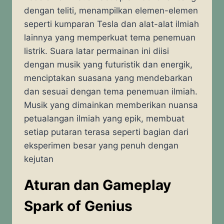
dengan teliti, menampilkan elemen-elemen
seperti kumparan Tesla dan alat-alat ilmiah
lainnya yang memperkuat tema penemuan
listrik. Suara latar permainan ini diisi
dengan musik yang futuristik dan energik,
menciptakan suasana yang mendebarkan
dan sesuai dengan tema penemuan ilmiah.
Musik yang dimainkan memberikan nuansa
petualangan ilmiah yang epik, membuat
setiap putaran terasa seperti bagian dari
eksperimen besar yang penuh dengan
kejutan
Aturan dan Gameplay
Spark of Genius