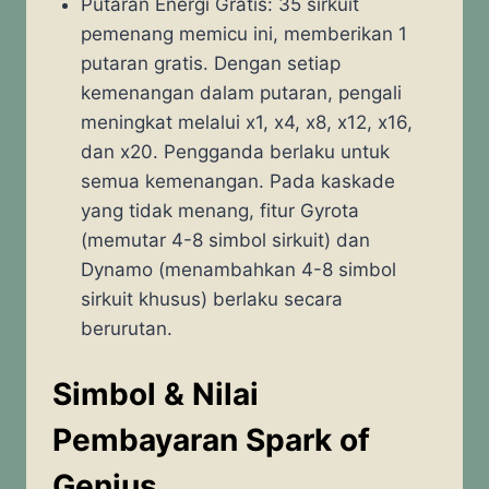
Putaran Energi Gratis: 35 sirkuit
pemenang memicu ini, memberikan 1
putaran gratis. Dengan setiap
kemenangan dalam putaran, pengali
meningkat melalui x1, x4, x8, x12, x16,
dan x20. Pengganda berlaku untuk
semua kemenangan. Pada kaskade
yang tidak menang, fitur Gyrota
(memutar 4-8 simbol sirkuit) dan
Dynamo (menambahkan 4-8 simbol
sirkuit khusus) berlaku secara
berurutan.
Simbol & Nilai
Pembayaran Spark of
Genius