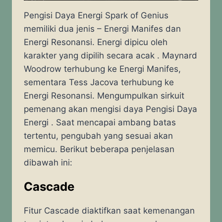
Pengisi Daya Energi Spark of Genius
memiliki dua jenis – Energi Manifes dan
Energi Resonansi. Energi dipicu oleh
karakter yang dipilih secara acak . Maynard
Woodrow terhubung ke Energi Manifes,
sementara Tess Jacova terhubung ke
Energi Resonansi. Mengumpulkan sirkuit
pemenang akan mengisi daya Pengisi Daya
Energi . Saat mencapai ambang batas
tertentu, pengubah yang sesuai akan
memicu. Berikut beberapa penjelasan
dibawah ini:
Cascade
Fitur Cascade diaktifkan saat kemenangan