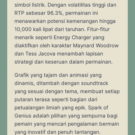
simbol listrik. Dengan volatilitas tinggi dan
RTP sebesar 96.3%, permainan ini
menawarkan potensi kemenangan hingga
10,000 kali lipat dari taruhan. Fitur-fitur
menarik seperti Energy Charger yang
diaktifkan oleh karakter Maynard Woodrow
dan Tess Jacova menambah lapisan
strategi dan keseruan dalam permainan.
Grafik yang tajam dan animasi yang
dinamis, ditambah dengan soundtrack
yang sesuai dengan tema, membuat setiap
putaran terasa seperti bagian dari
petualangan ilmiah yang epik. Spark of
Genius adalah pilihan yang sempurna bagi
pemain yang mencari pengalaman bermain
yang inovatif dan penuh tantangan.