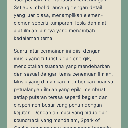
Setiap simbol dirancang dengan detail
yang luar biasa, menampilkan elemen-
elemen seperti kumparan Tesla dan alat-
alat ilmiah lainnya yang menambah
kedalaman tema.
Suara latar permainan ini diisi dengan
musik yang futuristik dan energik,
menciptakan suasana yang mendebarkan
dan sesuai dengan tema penemuan ilmiah.
Musik yang dimainkan memberikan nuansa
petualangan ilmiah yang epik, membuat
setiap putaran terasa seperti bagian dari
eksperimen besar yang penuh dengan
kejutan. Dengan animasi yang hidup dan
soundtrack yang mendalam, Spark of