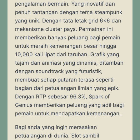
pengalaman bermain. Yang inovatif dan
penuh tantangan dengan tema steampunk
yang unik. Dengan tata letak grid 6×6 dan
mekanisme cluster pays. Permainan ini
memberikan banyak peluang bagi pemain
untuk meraih kemenangan besar hingga
10,000 kali lipat dari taruhan. Grafik yang
tajam dan animasi yang dinamis, ditambah
dengan soundtrack yang futuristik,
membuat setiap putaran terasa seperti
bagian dari petualangan ilmiah yang epik.
Dengan RTP sebesar 96.3%, Spark of
Genius memberikan peluang yang adil bagi
pemain untuk mendapatkan kemenangan.
Bagi anda yang ingin merasakan
petualangan di dunia. Slot sambil