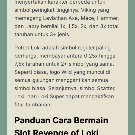
menyertakan karakter berbeda untuk
simbol peringkat tingginya. Viking yang
memegang Leviathan Axe, Mace, Hammer,
dan Labry bernilai 1x, 1,5x, 2x, dan 3x total
taruhan untuk 3+ jenis.
Potret Loki adalah simbol reguler paling
berharga, membayar antara 0,25x hingga
7,5x taruhan untuk 2+ simbol yang sama.
Seperti biasa, logo Wild yang muncul di
semua gulungan menggantikan semua
simbol biasa. Selanjutnya, simbol Scatter,
Loki, dan Loki Super dapat mengaktifkan
fitur tambahan.
Panduan Cara Bermain
Slot Revenge of Loki