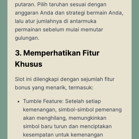
putaran. Pilih taruhan sesuai dengan
anggaran Anda dan strategi bermain Anda,
lalu atur jumlahnya di antarmuka
permainan sebelum mulai memutar
gulungan.
3. Memperhatikan Fitur
Khusus
Slot ini dilengkapi dengan sejumlah fitur
bonus yang menarik, termasuk:
Tumble Feature: Setelah setiap
kemenangan, simbol-simbol pemenang
akan menghilang, memungkinkan
simbol baru turun dan menciptakan
kesempatan untuk kemenangan