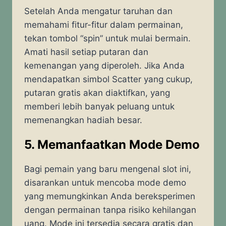
Setelah Anda mengatur taruhan dan
memahami fitur-fitur dalam permainan,
tekan tombol “spin” untuk mulai bermain.
Amati hasil setiap putaran dan
kemenangan yang diperoleh. Jika Anda
mendapatkan simbol Scatter yang cukup,
putaran gratis akan diaktifkan, yang
memberi lebih banyak peluang untuk
memenangkan hadiah besar.
5. Memanfaatkan Mode Demo
Bagi pemain yang baru mengenal slot ini,
disarankan untuk mencoba mode demo
yang memungkinkan Anda bereksperimen
dengan permainan tanpa risiko kehilangan
uang. Mode ini tersedia secara gratis dan