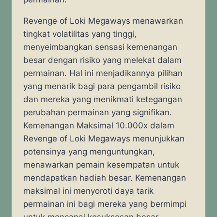
Revenge of Loki Megaways menawarkan
tingkat volatilitas yang tinggi,
menyeimbangkan sensasi kemenangan
besar dengan risiko yang melekat dalam
permainan. Hal ini menjadikannya pilihan
yang menarik bagi para pengambil risiko
dan mereka yang menikmati ketegangan
perubahan permainan yang signifikan.
Kemenangan Maksimal 10.000x dalam
Revenge of Loki Megaways menunjukkan
potensinya yang menguntungkan,
menawarkan pemain kesempatan untuk
mendapatkan hadiah besar. Kemenangan
maksimal ini menyoroti daya tarik
permainan ini bagi mereka yang bermimpi