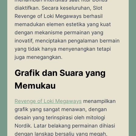
diaktifkan. Secara keseluruhan, Slot
Revenge of Loki Megaways berhasil
memadukan elemen estetika yang kuat
dengan mekanisme permainan yang
inovatif, menciptakan pengalaman bermain
yang tidak hanya menyenangkan tetapi
juga menegangkan.
Grafik dan Suara yang
Memukau
Revenge of Loki Megaways
menampilkan
grafik yang sangat menawan, dengan
desain yang terinspirasi oleh mitologi
Nordik. Latar belakang permainan dihiasi
dengan lanskap bersalju yang megah,