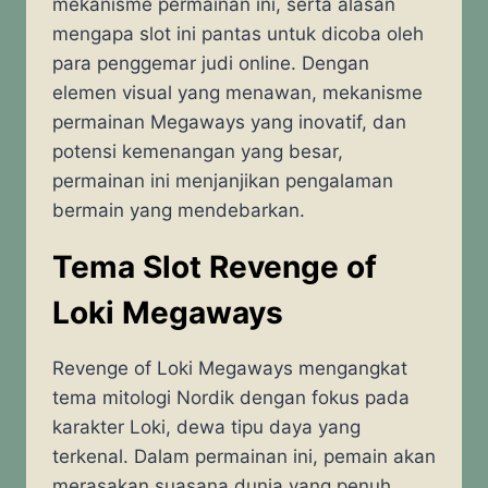
mekanisme permainan ini, serta alasan
mengapa slot ini pantas untuk dicoba oleh
para penggemar judi online. Dengan
elemen visual yang menawan, mekanisme
permainan Megaways yang inovatif, dan
potensi kemenangan yang besar,
permainan ini menjanjikan pengalaman
bermain yang mendebarkan.
Tema Slot Revenge of
Loki Megaways
Revenge of Loki Megaways mengangkat
tema mitologi Nordik dengan fokus pada
karakter Loki, dewa tipu daya yang
terkenal. Dalam permainan ini, pemain akan
merasakan suasana dunia yang penuh