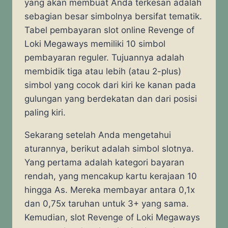
yang akan membuat Anda terkesan adalah
sebagian besar simbolnya bersifat tematik.
Tabel pembayaran slot online Revenge of
Loki Megaways memiliki 10 simbol
pembayaran reguler. Tujuannya adalah
membidik tiga atau lebih (atau 2-plus)
simbol yang cocok dari kiri ke kanan pada
gulungan yang berdekatan dan dari posisi
paling kiri.
Sekarang setelah Anda mengetahui
aturannya, berikut adalah simbol slotnya.
Yang pertama adalah kategori bayaran
rendah, yang mencakup kartu kerajaan 10
hingga As. Mereka membayar antara 0,1x
dan 0,75x taruhan untuk 3+ yang sama.
Kemudian, slot Revenge of Loki Megaways