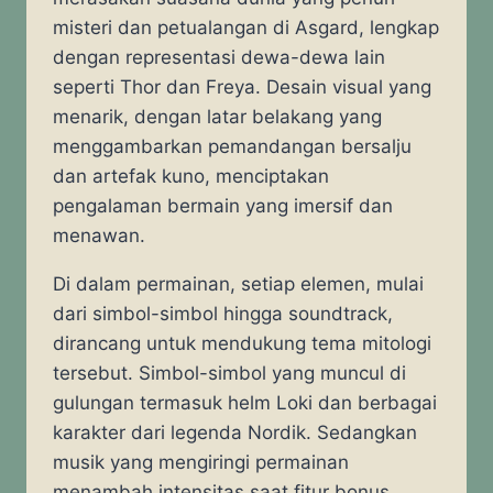
misteri dan petualangan di Asgard, lengkap
dengan representasi dewa-dewa lain
seperti Thor dan Freya. Desain visual yang
menarik, dengan latar belakang yang
menggambarkan pemandangan bersalju
dan artefak kuno, menciptakan
pengalaman bermain yang imersif dan
menawan.
Di dalam permainan, setiap elemen, mulai
dari simbol-simbol hingga soundtrack,
dirancang untuk mendukung tema mitologi
tersebut. Simbol-simbol yang muncul di
gulungan termasuk helm Loki dan berbagai
karakter dari legenda Nordik. Sedangkan
musik yang mengiringi permainan
menambah intensitas saat fitur bonus