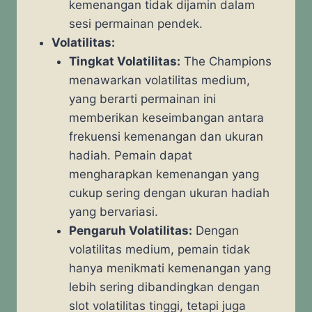
kemenangan tidak dijamin dalam
sesi permainan pendek.
Volatilitas:
Tingkat Volatilitas:
The Champions
menawarkan volatilitas medium,
yang berarti permainan ini
memberikan keseimbangan antara
frekuensi kemenangan dan ukuran
hadiah. Pemain dapat
mengharapkan kemenangan yang
cukup sering dengan ukuran hadiah
yang bervariasi.
Pengaruh Volatilitas:
Dengan
volatilitas medium, pemain tidak
hanya menikmati kemenangan yang
lebih sering dibandingkan dengan
slot volatilitas tinggi, tetapi juga