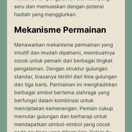
seru dan memuaskan dengan potensi
hadiah yang menggiurkan.
Mekanisme Permainan
Menawarkan mekanisme permainan yang
intuitif dan mudah dipahami, membuatnya
cocok untuk pemain dari berbagai tingkat
pengalaman. Dengan struktur gulungan
standar, biasanya terdiri dari lima gulungan
dan tiga baris. Permainan ini menghadirkan
berbagai simbol bertema olahraga yang
berfungsi dalam kombinasi untuk
menciptakan kemenangan. Pemain cukup
memutar gulungan dan berharap untuk
mendapatkan simbol-simbol yang cocok