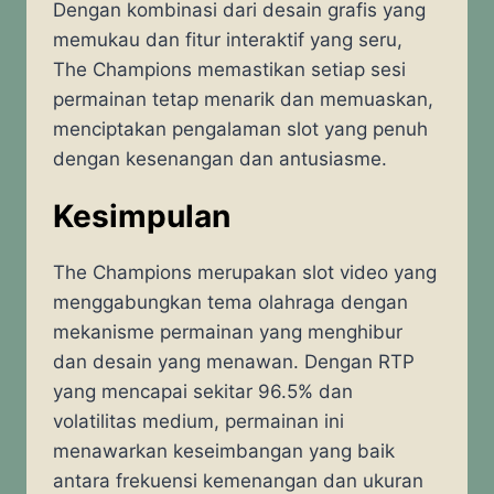
Dengan kombinasi dari desain grafis yang
memukau dan fitur interaktif yang seru,
The Champions memastikan setiap sesi
permainan tetap menarik dan memuaskan,
menciptakan pengalaman slot yang penuh
dengan kesenangan dan antusiasme.
Kesimpulan
The Champions merupakan slot video yang
menggabungkan tema olahraga dengan
mekanisme permainan yang menghibur
dan desain yang menawan. Dengan RTP
yang mencapai sekitar 96.5% dan
volatilitas medium, permainan ini
menawarkan keseimbangan yang baik
antara frekuensi kemenangan dan ukuran