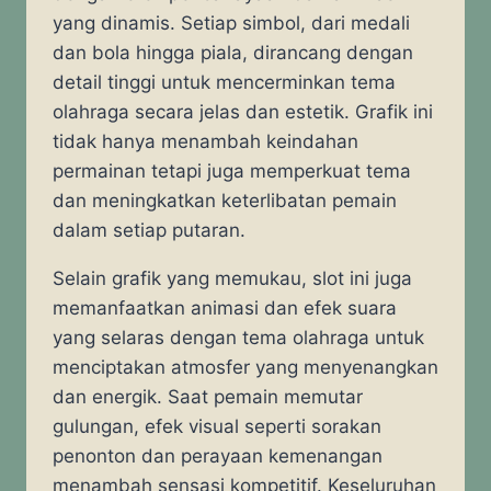
yang dinamis. Setiap simbol, dari medali
dan bola hingga piala, dirancang dengan
detail tinggi untuk mencerminkan tema
olahraga secara jelas dan estetik. Grafik ini
tidak hanya menambah keindahan
permainan tetapi juga memperkuat tema
dan meningkatkan keterlibatan pemain
dalam setiap putaran.
Selain grafik yang memukau, slot ini juga
memanfaatkan animasi dan efek suara
yang selaras dengan tema olahraga untuk
menciptakan atmosfer yang menyenangkan
dan energik. Saat pemain memutar
gulungan, efek visual seperti sorakan
penonton dan perayaan kemenangan
menambah sensasi kompetitif. Keseluruhan