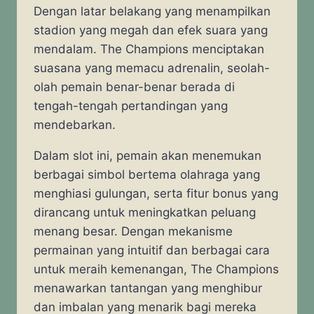
Dengan latar belakang yang menampilkan
stadion yang megah dan efek suara yang
mendalam. The Champions menciptakan
suasana yang memacu adrenalin, seolah-
olah pemain benar-benar berada di
tengah-tengah pertandingan yang
mendebarkan.
Dalam slot ini, pemain akan menemukan
berbagai simbol bertema olahraga yang
menghiasi gulungan, serta fitur bonus yang
dirancang untuk meningkatkan peluang
menang besar. Dengan mekanisme
permainan yang intuitif dan berbagai cara
untuk meraih kemenangan, The Champions
menawarkan tantangan yang menghibur
dan imbalan yang menarik bagi mereka