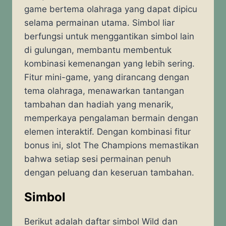
game bertema olahraga yang dapat dipicu
selama permainan utama. Simbol liar
berfungsi untuk menggantikan simbol lain
di gulungan, membantu membentuk
kombinasi kemenangan yang lebih sering.
Fitur mini-game, yang dirancang dengan
tema olahraga, menawarkan tantangan
tambahan dan hadiah yang menarik,
memperkaya pengalaman bermain dengan
elemen interaktif. Dengan kombinasi fitur
bonus ini, slot The Champions memastikan
bahwa setiap sesi permainan penuh
dengan peluang dan keseruan tambahan.
Simbol
Berikut adalah daftar simbol Wild dan