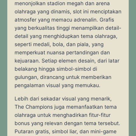
menonjolkan stadion megah dan arena
olahraga yang dinamis, slot ini menciptakan
atmosfer yang memacu adrenalin. Grafis
yang berkualitas tinggi menampilkan detail-
detail yang menghidupkan tema olahraga,
seperti medali, bola, dan piala, yang
memperkuat nuansa pertandingan dan
kejuaraan. Setiap elemen desain, dari latar
belakang hingga simbol-simbol di
gulungan, dirancang untuk memberikan
pengalaman visual yang memukau.
Lebih dari sekadar visual yang menarik,
The Champions juga memanfaatkan tema
olahraga untuk menghadirkan fitur-fitur
bonus yang relevan dengan tema tersebut.
Putaran gratis, simbol liar, dan mini-game