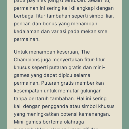
pada paylines yang ditentukan. Selain itu,
permainan ini sering kali dilengkapi dengan
berbagai fitur tambahan seperti simbol liar,
pencar, dan bonus yang menambah
kedalaman dan variasi pada mekanisme
permainan.
Untuk menambah keseruan, The
Champions juga menyertakan fitur-fitur
khusus seperti putaran gratis dan mini-
games yang dapat dipicu selama
permainan. Putaran gratis memberikan
kesempatan untuk memutar gulungan
tanpa bertaruh tambahan. Hal ini sering
kali dengan pengganda atau simbol khusus
yang meningkatkan potensi kemenangan.
Mini-games bertema olahraga