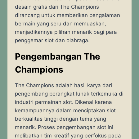
desain grafis dari The Champions
dirancang untuk memberikan pengalaman
bermain yang seru dan memuaskan,
menjadikannya pilihan menarik bagi para
penggemar slot dan olahraga.
Pengembangan The
Champions
The Champions adalah hasil karya dari
pengembang perangkat lunak terkemuka di
industri permainan slot. Dikenal karena
kemampuannya dalam menciptakan slot
berkualitas tinggi dengan tema yang
menarik. Proses pengembangan slot ini
melibatkan tim kreatif yang berfokus pada