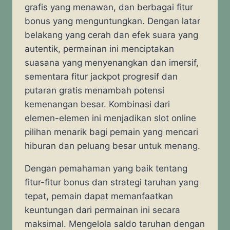
grafis yang menawan, dan berbagai fitur
bonus yang menguntungkan. Dengan latar
belakang yang cerah dan efek suara yang
autentik, permainan ini menciptakan
suasana yang menyenangkan dan imersif,
sementara fitur jackpot progresif dan
putaran gratis menambah potensi
kemenangan besar. Kombinasi dari
elemen-elemen ini menjadikan slot online
pilihan menarik bagi pemain yang mencari
hiburan dan peluang besar untuk menang.
Dengan pemahaman yang baik tentang
fitur-fitur bonus dan strategi taruhan yang
tepat, pemain dapat memanfaatkan
keuntungan dari permainan ini secara
maksimal. Mengelola saldo taruhan dengan