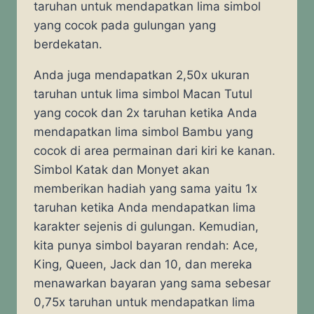
taruhan untuk mendapatkan lima simbol
yang cocok pada gulungan yang
berdekatan.
Anda juga mendapatkan 2,50x ukuran
taruhan untuk lima simbol Macan Tutul
yang cocok dan 2x taruhan ketika Anda
mendapatkan lima simbol Bambu yang
cocok di area permainan dari kiri ke kanan.
Simbol Katak dan Monyet akan
memberikan hadiah yang sama yaitu 1x
taruhan ketika Anda mendapatkan lima
karakter sejenis di gulungan. Kemudian,
kita punya simbol bayaran rendah: Ace,
King, Queen, Jack dan 10, dan mereka
menawarkan bayaran yang sama sebesar
0,75x taruhan untuk mendapatkan lima