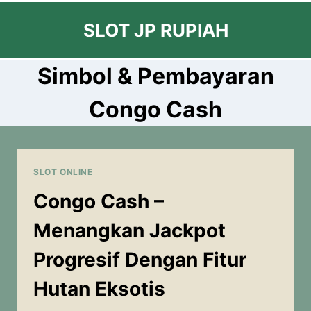
Skip
SLOT JP RUPIAH
to
content
Simbol & Pembayaran
Congo Cash
SLOT ONLINE
Congo Cash –
Menangkan Jackpot
Progresif Dengan Fitur
Hutan Eksotis