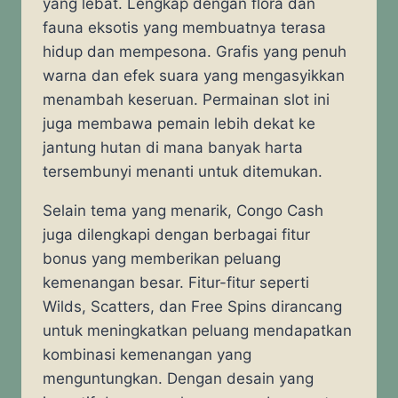
yang lebat. Lengkap dengan flora dan
fauna eksotis yang membuatnya terasa
hidup dan mempesona. Grafis yang penuh
warna dan efek suara yang mengasyikkan
menambah keseruan. Permainan slot ini
juga membawa pemain lebih dekat ke
jantung hutan di mana banyak harta
tersembunyi menanti untuk ditemukan.
Selain tema yang menarik, Congo Cash
juga dilengkapi dengan berbagai fitur
bonus yang memberikan peluang
kemenangan besar. Fitur-fitur seperti
Wilds, Scatters, dan Free Spins dirancang
untuk meningkatkan peluang mendapatkan
kombinasi kemenangan yang
menguntungkan. Dengan desain yang