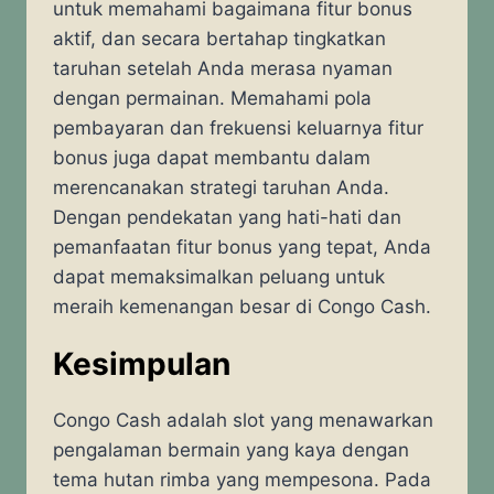
untuk memahami bagaimana fitur bonus
aktif, dan secara bertahap tingkatkan
taruhan setelah Anda merasa nyaman
dengan permainan. Memahami pola
pembayaran dan frekuensi keluarnya fitur
bonus juga dapat membantu dalam
merencanakan strategi taruhan Anda.
Dengan pendekatan yang hati-hati dan
pemanfaatan fitur bonus yang tepat, Anda
dapat memaksimalkan peluang untuk
meraih kemenangan besar di Congo Cash.
Kesimpulan
Congo Cash adalah slot yang menawarkan
pengalaman bermain yang kaya dengan
tema hutan rimba yang mempesona. Pada