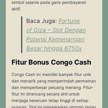
simbol sejenis pada garis pembayaran
aktif.
Baca Juga:
Fortune
of Giza – Slot Dengan
Potensi Kemenangan
Besar hingga 6750x
Fitur Bonus Congo Cash
Congo Cash ini memiliki banyak fitur unik
dan menarik yang memperindah permainan
dan memperbesar peluang menang. Fitur-
fitur ini dirancang secara ahli untuk
menjaga keseruan tetap tinggi di setiap
putaran. Slot ini menawarkan pemain tarian