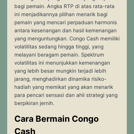
bagi pemain. Angka RTP di atas rata-rata
ini menjadikannya pilihan menarik bagi
pemain yang mencari perpaduan harmonis
antara kesenangan dan hasil kemenangan
yang menguntungkan. Congo Cash memiliki
volatilitas sedang hingga tinggi, yang
melayani beragam pemain. Spektrum
volatilitas ini menunjukkan kemenangan
yang lebih besar mungkin terjadi lebih
jarang, menghadirkan dinamika risiko-
hadiah yang memikat yang akan menarik
para pencari sensasi dan ahli strategi yang
berpikiran jernih.
Cara Bermain Congo
Cash