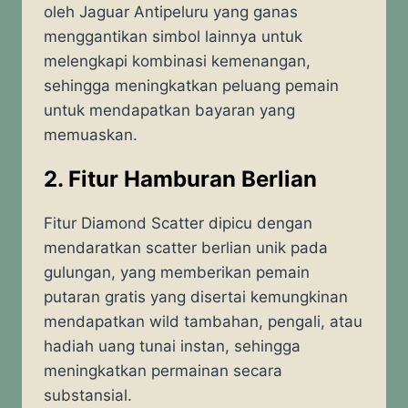
oleh Jaguar Antipeluru yang ganas
menggantikan simbol lainnya untuk
melengkapi kombinasi kemenangan,
sehingga meningkatkan peluang pemain
untuk mendapatkan bayaran yang
memuaskan.
2. Fitur Hamburan Berlian
Fitur Diamond Scatter dipicu dengan
mendaratkan scatter berlian unik pada
gulungan, yang memberikan pemain
putaran gratis yang disertai kemungkinan
mendapatkan wild tambahan, pengali, atau
hadiah uang tunai instan, sehingga
meningkatkan permainan secara
substansial.