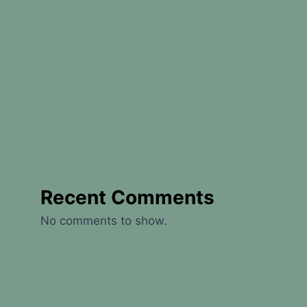
Slot Ganesha Gold Sajikan Putaran
Gratis Dan Jackpot Fantastis
Pola Gacor Dengan Trik Teruji Di Slot
Tundra’s Fortune
Strategi Slot Mega Moolah Tips
Jackpot Besar
Recent Comments
No comments to show.
slot qris