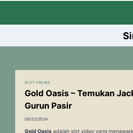
Skip
to
content
Si
SLOT ONLINE
Gold Oasis – Temukan Jack
Gurun Pasir
08/23/2024
Gold Oasis
adalah slot video yang menawark