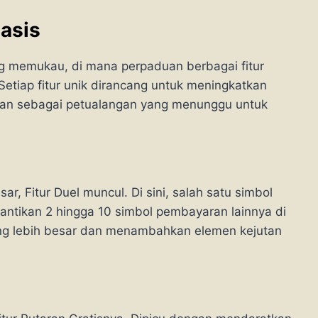
Oasis
ang memukau, di mana perpaduan berbagai fitur
etiap fitur unik dirancang untuk meningkatkan
aran sebagai petualangan yang menunggu untuk
, Fitur Duel muncul. Di sini, salah satu simbol
antikan 2 hingga 10 simbol pembayaran lainnya di
ng lebih besar dan menambahkan elemen kejutan