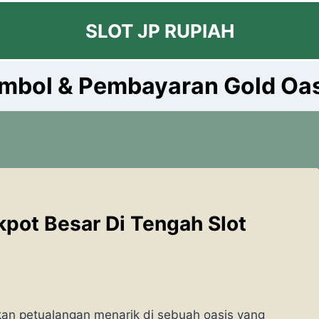
SLOT JP RUPIAH
mbol & Pembayaran Gold Oa
pot Besar Di Tengah Slot
an petualangan menarik di sebuah oasis yang