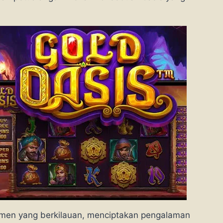
emen yang berkilauan, menciptakan pengalaman