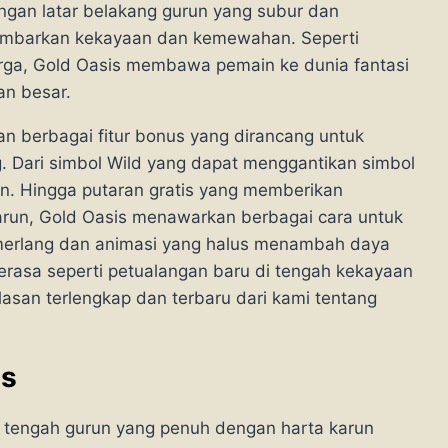
gan latar belakang gurun yang subur dan
ambarkan kekayaan dan kemewahan. Seperti
rga, Gold Oasis membawa pemain ke dunia fantasi
n besar.
 berbagai fitur bonus yang dirancang untuk
 Dari simbol Wild yang dapat menggantikan simbol
. Hingga putaran gratis yang memberikan
run, Gold Oasis menawarkan berbagai cara untuk
merlang dan animasi yang halus menambah daya
 terasa seperti petualangan baru di tengah kekayaan
ulasan terlengkap dan terbaru dari kami tentang
is
 tengah gurun yang penuh dengan harta karun