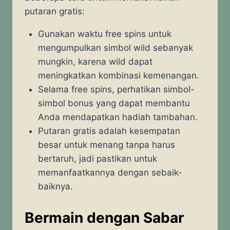
putaran gratis:
Gunakan waktu free spins untuk
mengumpulkan simbol wild sebanyak
mungkin, karena wild dapat
meningkatkan kombinasi kemenangan.
Selama free spins, perhatikan simbol-
simbol bonus yang dapat membantu
Anda mendapatkan hadiah tambahan.
Putaran gratis adalah kesempatan
besar untuk menang tanpa harus
bertaruh, jadi pastikan untuk
memanfaatkannya dengan sebaik-
baiknya.
Bermain dengan Sabar