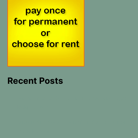
Recent Posts
Teknik Rahasia Slot Book Of Aztec King Agar
Jackpot Terus
Rahasia Slot Sugar Rush 1000 Gacor Hari Ini
Untuk Maxwin