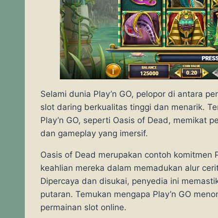
Selami dunia Play’n GO, pelopor di antara p
slot daring berkualitas tinggi dan menarik. 
Play’n GO, seperti Oasis of Dead, memikat 
dan gameplay yang imersif.
Oasis of Dead merupakan contoh komitmen P
keahlian mereka dalam memadukan alur ceri
Dipercaya dan disukai, penyedia ini memasti
putaran. Temukan mengapa Play’n GO menonjo
permainan slot online.