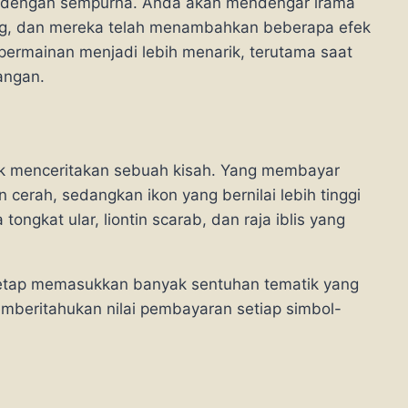
 dengan sempurna. Anda akan mendengar irama
ang, dan mereka telah menambahkan beberapa efek
permainan menjadi lebih menarik, terutama saat
angan.
uk menceritakan sebuah kisah. Yang membayar
cerah, sedangkan ikon yang bernilai lebih tinggi
tongkat ular, liontin scarab, dan raja iblis yang
tetap memasukkan banyak sentuhan tematik yang
mberitahukan nilai pembayaran setiap simbol-