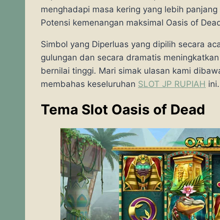
menghadapi masa kering yang lebih panjang
Potensi kemenangan maksimal Oasis of Dead
Simbol yang Diperluas yang dipilih secara ac
gulungan dan secara dramatis meningkatka
bernilai tinggi. Mari simak ulasan kami dib
membahas keseluruhan
SLOT JP RUPIAH
ini.
Tema Slot Oasis of Dead