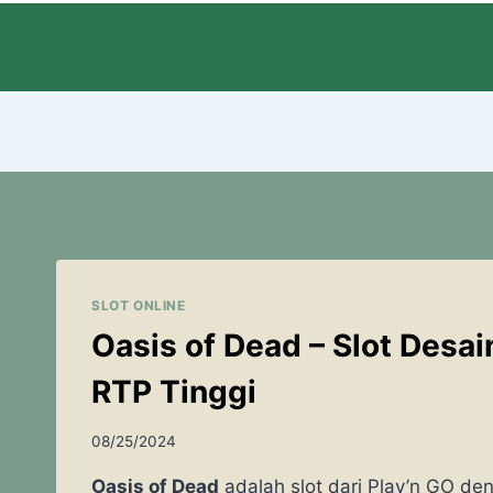
Skip
to
content
SLOT ONLINE
Oasis of Dead – Slot Desa
RTP Tinggi
08/25/2024
Oasis of Dead
adalah slot dari Play’n GO de