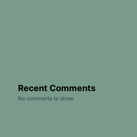
Slot Ganesha Gold Sajikan Putaran
Gratis Dan Jackpot Fantastis
Pola Gacor Dengan Trik Teruji Di Slot
Tundra’s Fortune
Strategi Slot Mega Moolah Tips
Jackpot Besar
Recent Comments
No comments to show.
slot qris