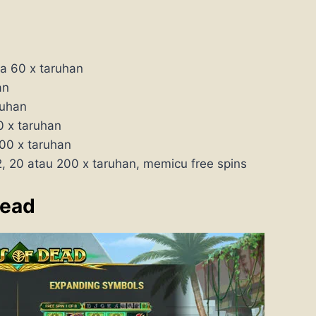
a 60 x taruhan
an
ruhan
0 x taruhan
00 x taruhan
 2, 20 atau 200 x taruhan, memicu free spins
Dead