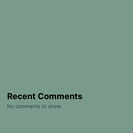
Rahasia Slot Sugar Rush 1000 Gacor Hari Ini
Untuk Maxwin
Slot Ganesha Gold Sajikan Putaran Gratis Dan
Jackpot Fantastis
Pola Gacor Dengan Trik Teruji Di Slot Tundra’s
Fortune
Strategi Slot Mega Moolah Tips Jackpot Besar
Recent Comments
No comments to show.
slot qris