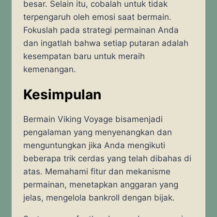
besar. Selain itu, cobalah untuk tidak
terpengaruh oleh emosi saat bermain.
Fokuslah pada strategi permainan Anda
dan ingatlah bahwa setiap putaran adalah
kesempatan baru untuk meraih
kemenangan.
Kesimpulan
Bermain Viking Voyage bisamenjadi
pengalaman yang menyenangkan dan
menguntungkan jika Anda mengikuti
beberapa trik cerdas yang telah dibahas di
atas. Memahami fitur dan mekanisme
permainan, menetapkan anggaran yang
jelas, mengelola bankroll dengan bijak.