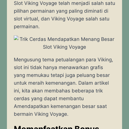
Slot Viking Voyage telah menjadi salah satu
pilihan permainan yang paling diminati di
slot virtual, dan Viking Voyage salah satu
permainan.
Mengusung tema petualangan para Viking,
slot ini tidak hanya menawarkan grafis
yang memukau tetapi juga peluang besar
untuk meraih kemenangan. Dalam artikel
ini, kita akan membahas beberapa trik
cerdas yang dapat membantu
Amendapatkan kemenangan besar saat
bermain Viking Voyage.