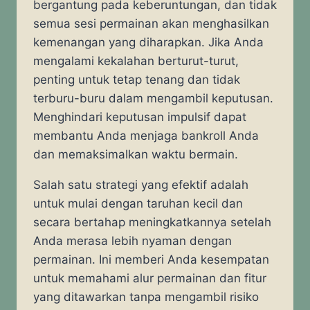
bergantung pada keberuntungan, dan tidak
semua sesi permainan akan menghasilkan
kemenangan yang diharapkan. Jika Anda
mengalami kekalahan berturut-turut,
penting untuk tetap tenang dan tidak
terburu-buru dalam mengambil keputusan.
Menghindari keputusan impulsif dapat
membantu Anda menjaga bankroll Anda
dan memaksimalkan waktu bermain.
Salah satu strategi yang efektif adalah
untuk mulai dengan taruhan kecil dan
secara bertahap meningkatkannya setelah
Anda merasa lebih nyaman dengan
permainan. Ini memberi Anda kesempatan
untuk memahami alur permainan dan fitur
yang ditawarkan tanpa mengambil risiko