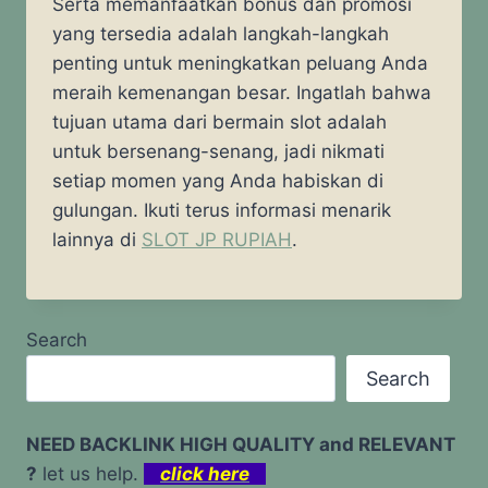
Serta memanfaatkan bonus dan promosi
yang tersedia adalah langkah-langkah
penting untuk meningkatkan peluang Anda
meraih kemenangan besar. Ingatlah bahwa
tujuan utama dari bermain slot adalah
untuk bersenang-senang, jadi nikmati
setiap momen yang Anda habiskan di
gulungan. Ikuti terus informasi menarik
lainnya di
SLOT JP RUPIAH
.
Search
Search
NEED BACKLINK HIGH QUALITY and RELEVANT
?
let us help.
click here