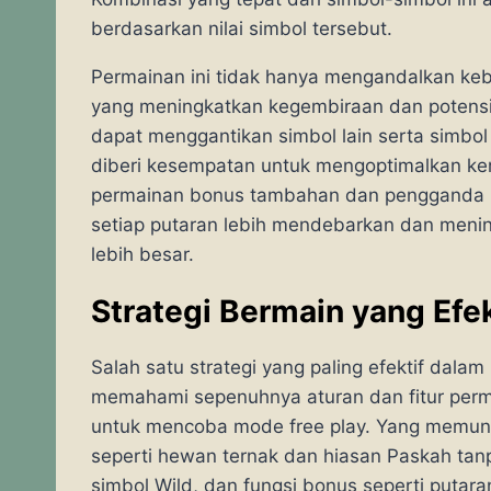
berdasarkan nilai simbol tersebut.
​Permainan ini tidak hanya mengandalkan keb
yang meningkatkan kegembiraan dan potensi
dapat menggantikan simbol lain serta simbol 
diberi kesempatan untuk mengoptimalkan keme
permainan bonus tambahan dan pengganda m
setiap putaran lebih mendebarkan dan meni
lebih besar.
Strategi Bermain yang Efek
​Salah satu strategi yang paling efektif dal
memahami sepenuhnya aturan dan fitur perma
untuk mencoba mode free play. Yang memun
seperti hewan ternak dan hiasan Paskah tan
simbol Wild, dan fungsi bonus seperti puta