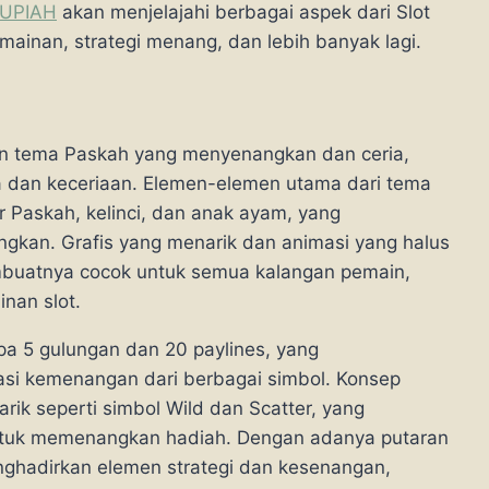
RUPIAH
akan menjelajahi berbagai aspek dari Slot
rmainan, strategi menang, dan lebih banyak lagi.
an tema Paskah yang menyenangkan dan ceria,
dan keceriaan. Elemen-elemen utama dari tema
ur Paskah, kelinci, dan anak ayam, yang
gkan. Grafis yang menarik dan animasi yang halus
mbuatnya cocok untuk semua kalangan pemain,
nan slot.
upa 5 gulungan dan 20 paylines, yang
si kemenangan dari berbagai simbol. Konsep
rik seperti simbol Wild dan Scatter, yang
tuk memenangkan hadiah. Dengan adanya putaran
menghadirkan elemen strategi dan kesenangan,