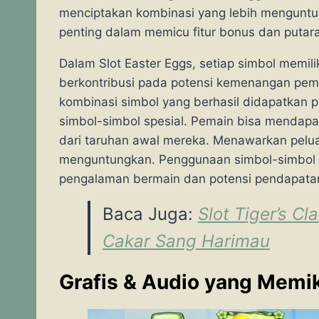
menciptakan kombinasi yang lebih menguntun
penting dalam memicu fitur bonus dan putara
Dalam Slot Easter Eggs, setiap simbol memili
berkontribusi pada potensi kemenangan pemai
kombinasi simbol yang berhasil didapatkan p
simbol-simbol spesial. Pemain bisa mendapat
dari taruhan awal mereka. Menawarkan pelu
menguntungkan.​ Penggunaan simbol-simbol i
pengalaman bermain dan potensi pendapatan 
Baca Juga:
Slot Tiger’s C
Cakar Sang Harimau
Grafis & Audio yang Memi