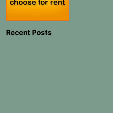
Recent Posts
Teknik Rahasia Slot Book Of Aztec King Agar
Jackpot Terus
Rahasia Slot Sugar Rush 1000 Gacor Hari Ini
Untuk Maxwin
Slot Ganesha Gold Sajikan Putaran Gratis Dan
Jackpot Fantastis
Pola Gacor Dengan Trik Teruji Di Slot Tundra’s
Fortune