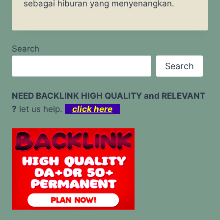
sebagai hiburan yang menyenangkan.
Search
Search
NEED BACKLINK HIGH QUALITY and RELEVANT
?
let us help.
click here