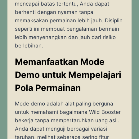
mencapai batas tertentu, Anda dapat
berhenti dengan nyaman tanpa
memaksakan permainan lebih jauh. Disiplin
seperti ini membuat pengalaman bermain
lebih menyenangkan dan jauh dari risiko
berlebihan.
Memanfaatkan Mode
Demo untuk Mempelajari
Pola Permainan
Mode demo adalah alat paling berguna
untuk memahami bagaimana Wild Booster
bekerja tanpa mempertaruhkan uang asli.
Anda dapat menguji berbagai variasi
taruhan, melihat seberapa sering fitur