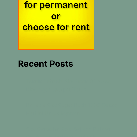
Recent Posts
Teknik Rahasia Slot Book Of Aztec
King Agar Jackpot Terus
Rahasia Slot Sugar Rush 1000 Gacor
Hari Ini Untuk Maxwin
Slot Ganesha Gold Sajikan Putaran