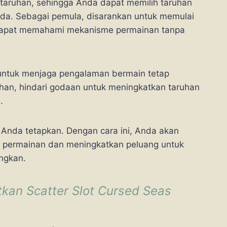
taruhan, sehingga Anda dapat memilih taruhan
da. Sebagai pemula, disarankan untuk memulai
 dapat memahami mekanisme permainan tanpa
 untuk menjaga pengalaman bermain tetap
an, hindari godaan untuk meningkatkan taruhan
.
 Anda tetapkan. Dengan cara ini, Anda akan
i permainan dan meningkatkan peluang untuk
ngkan.
kan Scatter Slot Cursed Seas