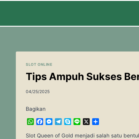
Skip
to
content
SLOT ONLINE
Tips Ampuh Sukses Ber
04/25/2025
Bagikan
W
F
M
T
S
L
X
S
h
a
e
e
k
i
h
a
c
s
l
y
n
a
Slot Queen of Gold menjadi salah satu bentu