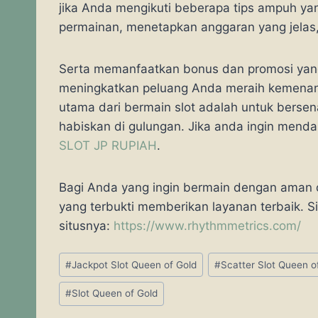
jika Anda mengikuti beberapa tips ampuh yan
permainan, menetapkan anggaran yang jelas,
Serta memanfaatkan bonus dan promosi yang
meningkatkan peluang Anda meraih kemenang
utama dari bermain slot adalah untuk berse
habiskan di gulungan. Jika anda ingin mendap
SLOT JP RUPIAH
.
Bagi Anda yang ingin bermain dengan aman d
yang terbukti memberikan layanan terbaik. Si
situsnya:
https://www.rhythmmetrics.com/
Post
#
Jackpot Slot Queen of Gold
#
Scatter Slot Queen o
Tags:
#
Slot Queen of Gold