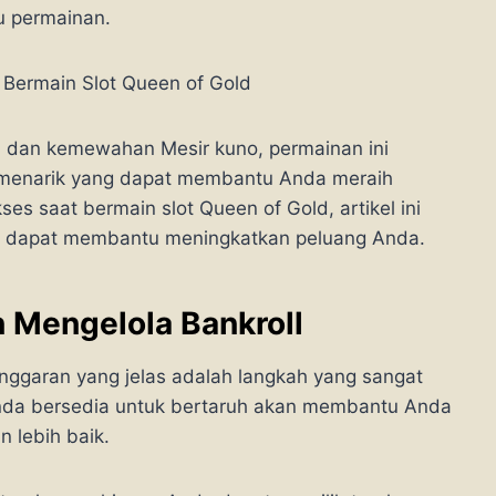
u permainan.
n dan kemewahan Mesir kuno, permainan ini
 menarik yang dapat membantu Anda meraih
s saat bermain slot Queen of Gold, artikel ini
g dapat membantu meningkatkan peluang Anda.
 Mengelola Bankroll
ggaran yang jelas adalah langkah yang sangat
nda bersedia untuk bertaruh akan membantu Anda
 lebih baik.