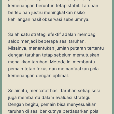
kemenangan beruntun tetap stabil. Taruhan
berlebihan justru meningkatkan risiko
kehilangan hasil observasi sebelumnya.
Salah satu strategi efektif adalah membagi
saldo menjadi beberapa sesi taruhan.
Misalnya, menentukan jumlah putaran tertentu
dengan taruhan tetap sebelum memutuskan
menaikkan taruhan. Metode ini membantu
pemain tetap fokus dan memanfaatkan pola
kemenangan dengan optimal.
Selain itu, mencatat hasil taruhan setiap sesi
juga membantu dalam evaluasi strategi.
Dengan begitu, pemain bisa menyesuaikan
taruhan di sesi berikutnya berdasarkan pola