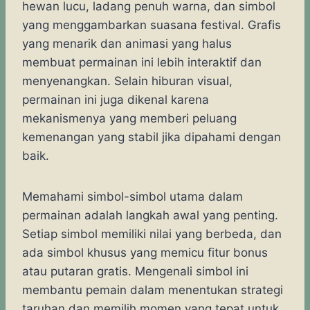
hewan lucu, ladang penuh warna, dan simbol
yang menggambarkan suasana festival. Grafis
yang menarik dan animasi yang halus
membuat permainan ini lebih interaktif dan
menyenangkan. Selain hiburan visual,
permainan ini juga dikenal karena
mekanismenya yang memberi peluang
kemenangan yang stabil jika dipahami dengan
baik.
Memahami simbol-simbol utama dalam
permainan adalah langkah awal yang penting.
Setiap simbol memiliki nilai yang berbeda, dan
ada simbol khusus yang memicu fitur bonus
atau putaran gratis. Mengenali simbol ini
membantu pemain dalam menentukan strategi
taruhan dan memilih momen yang tepat untuk