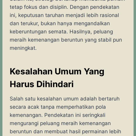
tetap fokus dan disiplin. Dengan pendekatan
ini, keputusan taruhan menjadi lebih rasional
dan terukur, bukan hanya mengandalkan
keberuntungan semata. Hasilnya, peluang
meraih kemenangan beruntun yang stabil pun
meningkat.
Kesalahan Umum Yang
Harus Dihindari
Salah satu kesalahan umum adalah bertaruh
secara acak tanpa memperhatikan pola
kemenangan. Pendekatan ini seringkali
mengurangi peluang meraih kemenangan
beruntun dan membuat hasil permainan lebih