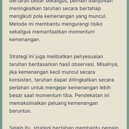
bertaruh besar sekaligus, pemain dianjurkan
meningkatkan taruhan secara bertahap
mengikuti pola kemenangan yang muncul.
Metode ini membantu mengurangi risiko
sekaligus memanfaatkan momentum
kemenangan.
Strategi ini juga melibatkan penyesuaian
taruhan berdasarkan hasil observasi. Misalnya,
jika kemenangan kecil muncul secara
konsisten, taruhan dapat ditingkatkan secara
perlahan untuk mengejar kemenangan lebih
besar saat momentum tiba. Pendekatan ini
memaksimalkan peluang kemenangan
beruntun.
Selain itu, strategi bertahap membantu pemain