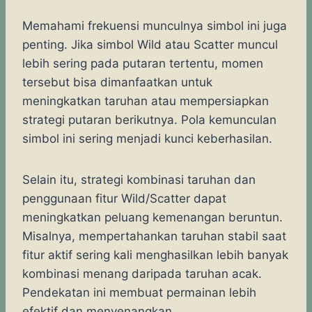
Memahami frekuensi munculnya simbol ini juga
penting. Jika simbol Wild atau Scatter muncul
lebih sering pada putaran tertentu, momen
tersebut bisa dimanfaatkan untuk
meningkatkan taruhan atau mempersiapkan
strategi putaran berikutnya. Pola kemunculan
simbol ini sering menjadi kunci keberhasilan.
Selain itu, strategi kombinasi taruhan dan
penggunaan fitur Wild/Scatter dapat
meningkatkan peluang kemenangan beruntun.
Misalnya, mempertahankan taruhan stabil saat
fitur aktif sering kali menghasilkan lebih banyak
kombinasi menang daripada taruhan acak.
Pendekatan ini membuat permainan lebih
efektif dan menyenangkan.