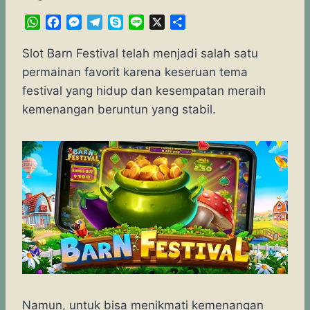
W
F
M
T
S
L
X
S
h
a
e
e
k
i
h
a
c
s
l
y
n
a
Slot Barn Festival telah menjadi salah satu
t
e
s
e
p
e
r
permainan favorit karena keseruan tema
s
b
e
g
e
e
festival yang hidup dan kesempatan meraih
A
o
n
r
kemenangan beruntun yang stabil.
p
o
g
a
p
k
e
m
r
Namun, untuk bisa menikmati kemenangan