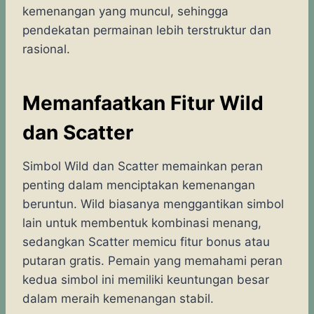
kemenangan yang muncul, sehingga
pendekatan permainan lebih terstruktur dan
rasional.
Memanfaatkan Fitur Wild
dan Scatter
Simbol Wild dan Scatter memainkan peran
penting dalam menciptakan kemenangan
beruntun. Wild biasanya menggantikan simbol
lain untuk membentuk kombinasi menang,
sedangkan Scatter memicu fitur bonus atau
putaran gratis. Pemain yang memahami peran
kedua simbol ini memiliki keuntungan besar
dalam meraih kemenangan stabil.