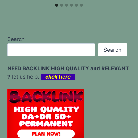
Search
Search
NEED BACKLINK HIGH QUALITY and RELEVANT
?
let us help.
click here