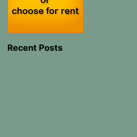
Recent Posts
Teknik Rahasia Slot Book Of Aztec King Agar
Jackpot Terus
Rahasia Slot Sugar Rush 1000 Gacor Hari Ini
Untuk Maxwin
Slot Ganesha Gold Sajikan Putaran Gratis Dan
Jackpot Fantastis
Pola Gacor Dengan Trik Teruji Di Slot Tundra’s