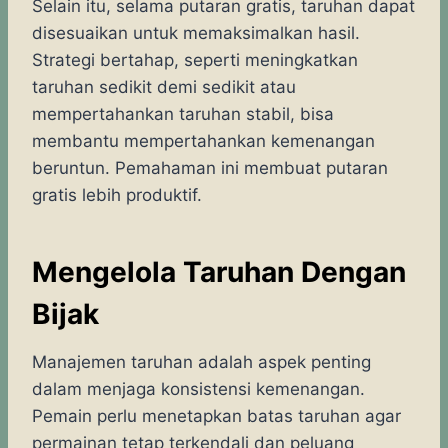
Selain itu, selama putaran gratis, taruhan dapat
disesuaikan untuk memaksimalkan hasil.
Strategi bertahap, seperti meningkatkan
taruhan sedikit demi sedikit atau
mempertahankan taruhan stabil, bisa
membantu mempertahankan kemenangan
beruntun. Pemahaman ini membuat putaran
gratis lebih produktif.
Mengelola Taruhan Dengan
Bijak
Manajemen taruhan adalah aspek penting
dalam menjaga konsistensi kemenangan.
Pemain perlu menetapkan batas taruhan agar
permainan tetap terkendali dan peluang