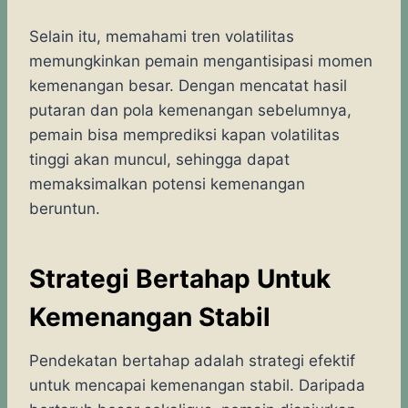
Selain itu, memahami tren volatilitas
memungkinkan pemain mengantisipasi momen
kemenangan besar. Dengan mencatat hasil
putaran dan pola kemenangan sebelumnya,
pemain bisa memprediksi kapan volatilitas
tinggi akan muncul, sehingga dapat
memaksimalkan potensi kemenangan
beruntun.
Strategi Bertahap Untuk
Kemenangan Stabil
Pendekatan bertahap adalah strategi efektif
untuk mencapai kemenangan stabil. Daripada