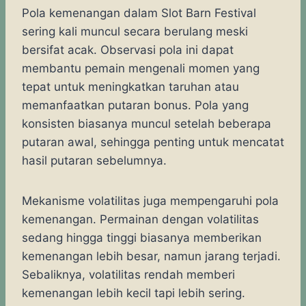
Pola kemenangan dalam Slot Barn Festival
sering kali muncul secara berulang meski
bersifat acak. Observasi pola ini dapat
membantu pemain mengenali momen yang
tepat untuk meningkatkan taruhan atau
memanfaatkan putaran bonus. Pola yang
konsisten biasanya muncul setelah beberapa
putaran awal, sehingga penting untuk mencatat
hasil putaran sebelumnya.
Mekanisme volatilitas juga mempengaruhi pola
kemenangan. Permainan dengan volatilitas
sedang hingga tinggi biasanya memberikan
kemenangan lebih besar, namun jarang terjadi.
Sebaliknya, volatilitas rendah memberi
kemenangan lebih kecil tapi lebih sering.