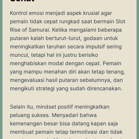
Kontrol emosi menjadi aspek krusial agar
pemain tidak cepat rungkad saat bermain Slot
Rise of Samurai. Ketika mengalami beberapa
putaran kalah berturut-turut, godaan untuk
meningkatkan taruhan secara impulsif sering
muncul, tetapi hal ini justru berisiko
menghabiskan modal dengan cepat. Pemain
yang mampu menahan diri akan tetap tenang,
mengevaluasi hasil putaran sebelumnya, dan
mengikuti strategi yang sudah direncanakan.
Selain itu, mindset positif meningkatkan
peluang sukses. Menyadari bahwa
kemenangan besar bisa datang kapan saja
membuat pemain tetap termotivasi dan tidak