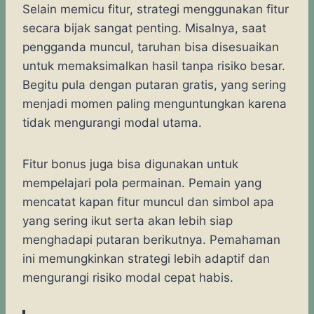
Selain memicu fitur, strategi menggunakan fitur
secara bijak sangat penting. Misalnya, saat
pengganda muncul, taruhan bisa disesuaikan
untuk memaksimalkan hasil tanpa risiko besar.
Begitu pula dengan putaran gratis, yang sering
menjadi momen paling menguntungkan karena
tidak mengurangi modal utama.
Fitur bonus juga bisa digunakan untuk
mempelajari pola permainan. Pemain yang
mencatat kapan fitur muncul dan simbol apa
yang sering ikut serta akan lebih siap
menghadapi putaran berikutnya. Pemahaman
ini memungkinkan strategi lebih adaptif dan
mengurangi risiko modal cepat habis.