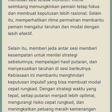
seimbang memungkinkan pemain tetap fokus
dan membuat keputusan lebih rasional. Selain
itu, memperhatikan ritme permainan membantu
pemain mengatur taruhan dan modal dengan
lebih efektif.
Selain itu, memberi jeda antar sesi memberi
kesempatan untuk menilai strategi
sebelumnya, mempelajari hasil putaran, dan
menyesuaikan taruhan di sesi berikutnya.
Kebiasaan ini membantu menghindari
keputusan impulsif yang bisa membuat modal
cepat rungkad. Dengan strategi waktu yang
tepat, setiap putaran menjadi lebih optimal,
mengurangi risiko cepat rungkad, dan
meningkatkan peluang meraih kemenangan