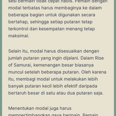
sesi bermain tidak cepat habis. Pemain dengan
modal terbatas harus membaginya ke dalam
beberapa bagian untuk digunakan secara
bertahap, sehingga setiap putaran tetap
terkontrol dan kesempatan menang tetap
maksimal.
Selain itu, modal harus disesuaikan dengan
jumlah putaran yang ingin dijalani. Dalam Rise
of Samurai, kemenangan besar biasanya
muncul setelah beberapa putaran. Oleh karena
itu, membagi modal untuk melakukan lebih
banyak putaran kecil lebih efektif daripada
bertaruh besar di satu atau dua putaran saja.
Menentukan modal juga harus
mempertimbangkan gaya bermain. Pemain