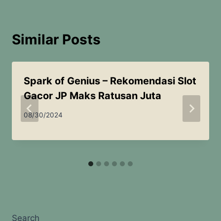
Similar Posts
Spark of Genius – Rekomendasi Slot
Gacor JP Maks Ratusan Juta
08/30/2024
Search