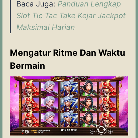
Baca Juga:
Panduan Lengkap
Slot Tic Tac Take Kejar Jackpot
Maksimal Harian
Mengatur Ritme Dan Waktu
Bermain