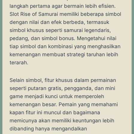
langkah pertama agar bermain lebih efisien.
Slot Rise of Samurai memiliki beberapa simbol
dengan nilai dan efek berbeda, termasuk
simbol khusus seperti samurai legendaris,
pedang, dan simbol bonus. Mengetahui nilai
tiap simbol dan kombinasi yang menghasilkan
kemenangan membuat strategi taruhan lebih
terarah.
Selain simbol, fitur khusus dalam permainan
seperti putaran gratis, pengganda, dan mini
game menjadi kunci untuk memperoleh
kemenangan besar. Pemain yang memahami
kapan fitur ini muncul dan bagaimana
memicunya akan memiliki keuntungan lebih
dibanding hanya mengandalkan