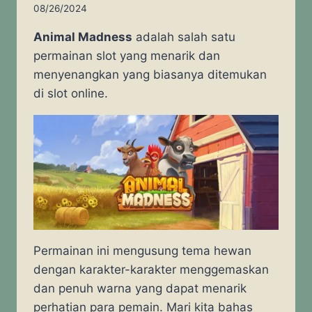
08/26/2024
Animal Madness
adalah salah satu
permainan slot yang menarik dan
menyenangkan yang biasanya ditemukan
di slot online.
Permainan ini mengusung tema hewan
dengan karakter-karakter menggemaskan
dan penuh warna yang dapat menarik
perhatian para pemain. Mari kita bahas