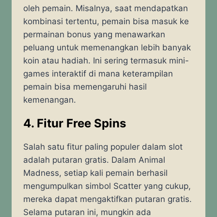
oleh pemain. Misalnya, saat mendapatkan
kombinasi tertentu, pemain bisa masuk ke
permainan bonus yang menawarkan
peluang untuk memenangkan lebih banyak
koin atau hadiah. Ini sering termasuk mini-
games interaktif di mana keterampilan
pemain bisa memengaruhi hasil
kemenangan.
4. Fitur Free Spins
Salah satu fitur paling populer dalam slot
adalah putaran gratis. Dalam Animal
Madness, setiap kali pemain berhasil
mengumpulkan simbol Scatter yang cukup,
mereka dapat mengaktifkan putaran gratis.
Selama putaran ini, mungkin ada