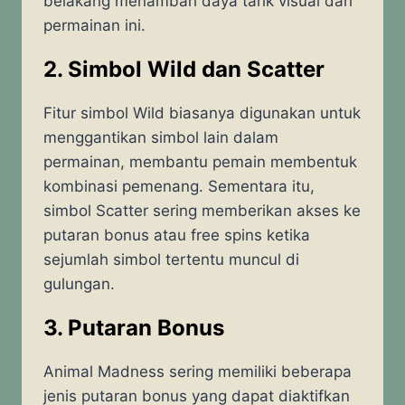
belakang menambah daya tarik visual dari
permainan ini.
2. Simbol Wild dan Scatter
Fitur simbol Wild biasanya digunakan untuk
menggantikan simbol lain dalam
permainan, membantu pemain membentuk
kombinasi pemenang. Sementara itu,
simbol Scatter sering memberikan akses ke
putaran bonus atau free spins ketika
sejumlah simbol tertentu muncul di
gulungan.
3. Putaran Bonus
Animal Madness sering memiliki beberapa
jenis putaran bonus yang dapat diaktifkan