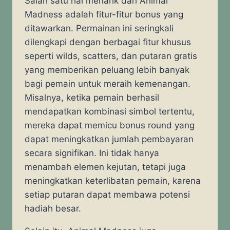
Salah satu hal menarik dari Animal
Madness adalah fitur-fitur bonus yang
ditawarkan. Permainan ini seringkali
dilengkapi dengan berbagai fitur khusus
seperti wilds, scatters, dan putaran gratis
yang memberikan peluang lebih banyak
bagi pemain untuk meraih kemenangan.
Misalnya, ketika pemain berhasil
mendapatkan kombinasi simbol tertentu,
mereka dapat memicu bonus round yang
dapat meningkatkan jumlah pembayaran
secara signifikan. Ini tidak hanya
menambah elemen kejutan, tetapi juga
meningkatkan keterlibatan pemain, karena
setiap putaran dapat membawa potensi
hadiah besar.