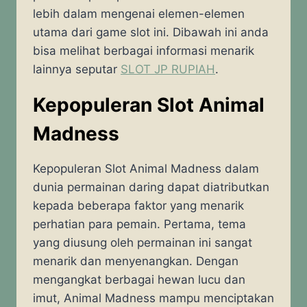
lebih dalam mengenai elemen-elemen
utama dari game slot ini. Dibawah ini anda
bisa melihat berbagai informasi menarik
lainnya seputar
SLOT JP RUPIAH
.
Kepopuleran Slot Animal
Madness
Kepopuleran Slot Animal Madness dalam
dunia permainan daring dapat diatributkan
kepada beberapa faktor yang menarik
perhatian para pemain. Pertama, tema
yang diusung oleh permainan ini sangat
menarik dan menyenangkan. Dengan
mengangkat berbagai hewan lucu dan
imut, Animal Madness mampu menciptakan