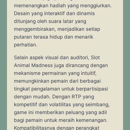
memenangkan hadiah yang menggiurkan.
Desain yang interaktif dan dinamis
ditunjang oleh suara latar yang
menggembirakan, menjadikan setiap
putaran terasa hidup dan menarik
perhatian.
Selain aspek visual dan auditori, Slot
Animal Madness juga dirancang dengan
mekanisme permainan yang intuitif,
memungkinkan pemain dari berbagai
tingkat pengalaman untuk berpartisipasi
dengan mudah. Dengan RTP yang
kompetitif dan volatilitas yang seimbang,
game ini memberikan peluang yang adil
bagi pemain untuk meraih kemenangan.
Kompatibilitasnya dengan perangkat