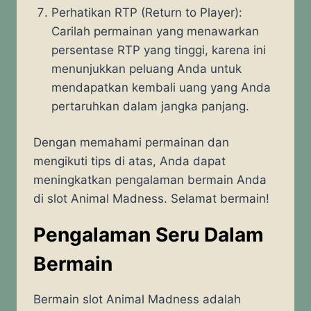
Perhatikan RTP (Return to Player):
Carilah permainan yang menawarkan
persentase RTP yang tinggi, karena ini
menunjukkan peluang Anda untuk
mendapatkan kembali uang yang Anda
pertaruhkan dalam jangka panjang.
Dengan memahami permainan dan
mengikuti tips di atas, Anda dapat
meningkatkan pengalaman bermain Anda
di slot Animal Madness. Selamat bermain!
Pengalaman Seru Dalam
Bermain
Bermain slot Animal Madness adalah