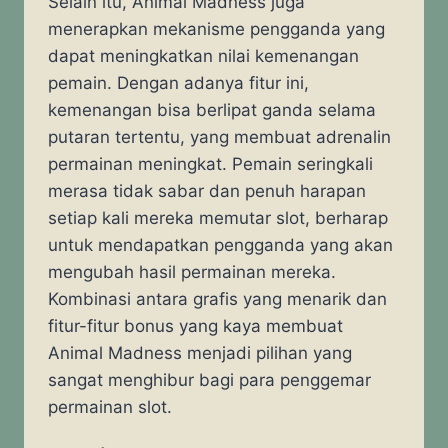
Selain itu, Animal Madness juga
menerapkan mekanisme pengganda yang
dapat meningkatkan nilai kemenangan
pemain. Dengan adanya fitur ini,
kemenangan bisa berlipat ganda selama
putaran tertentu, yang membuat adrenalin
permainan meningkat. Pemain seringkali
merasa tidak sabar dan penuh harapan
setiap kali mereka memutar slot, berharap
untuk mendapatkan pengganda yang akan
mengubah hasil permainan mereka.
Kombinasi antara grafis yang menarik dan
fitur-fitur bonus yang kaya membuat
Animal Madness menjadi pilihan yang
sangat menghibur bagi para penggemar
permainan slot.