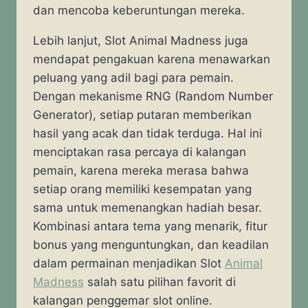
dan mencoba keberuntungan mereka.
Lebih lanjut, Slot Animal Madness juga
mendapat pengakuan karena menawarkan
peluang yang adil bagi para pemain.
Dengan mekanisme RNG (Random Number
Generator), setiap putaran memberikan
hasil yang acak dan tidak terduga. Hal ini
menciptakan rasa percaya di kalangan
pemain, karena mereka merasa bahwa
setiap orang memiliki kesempatan yang
sama untuk memenangkan hadiah besar.
Kombinasi antara tema yang menarik, fitur
bonus yang menguntungkan, dan keadilan
dalam permainan menjadikan Slot
Animal
Madness
salah satu pilihan favorit di
kalangan penggemar slot online.