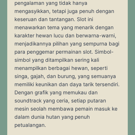
pengalaman yang tidak hanya
mengasyikkan, tetapi juga penuh dengan
keseruan dan tantangan. Slot ini
menawarkan tema yang menarik dengan
karakter hewan lucu dan berwarna-warni,
menjadikannya pilihan yang sempurna bagi
para penggemar permainan slot. Simbol-
simbol yang ditampilkan sering kali
menampilkan berbagai hewan, seperti
singa, gajah, dan burung, yang semuanya
memiliki keunikan dan daya tarik tersendiri.
Dengan grafik yang memukau dan
soundtrack yang ceria, setiap putaran
mesin seolah membawa pemain masuk ke
dalam dunia hutan yang penuh
petualangan.