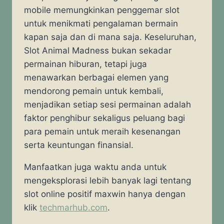
mobile memungkinkan penggemar slot
untuk menikmati pengalaman bermain
kapan saja dan di mana saja. Keseluruhan,
Slot Animal Madness bukan sekadar
permainan hiburan, tetapi juga
menawarkan berbagai elemen yang
mendorong pemain untuk kembali,
menjadikan setiap sesi permainan adalah
faktor penghibur sekaligus peluang bagi
para pemain untuk meraih kesenangan
serta keuntungan finansial.
Manfaatkan juga waktu anda untuk
mengeksplorasi lebih banyak lagi tentang
slot online positif maxwin hanya dengan
klik
techmarhub.com
.